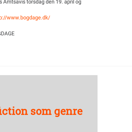
s Amtsavis torsdag den 19. april og
tp://www.bogdage.dk/
BOGDAGE
iction som genre