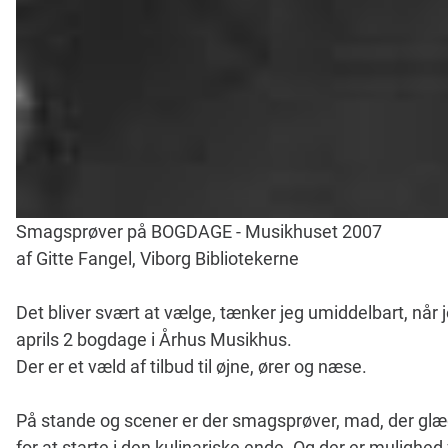
Smagsprøver på BOGDAGE - Musikhuset 2007
af Gitte Fangel, Viborg Bibliotekerne
Det bliver svært at vælge, tænker jeg umiddelbart, når
aprils 2 bogdage i Århus Musikhus.
Der er et væld af tilbud til øjne, ører og næse.
På stande og scener er der smagsprøver, mad, der glæ
for at starte i den kulinariske ende. Og der er muligh