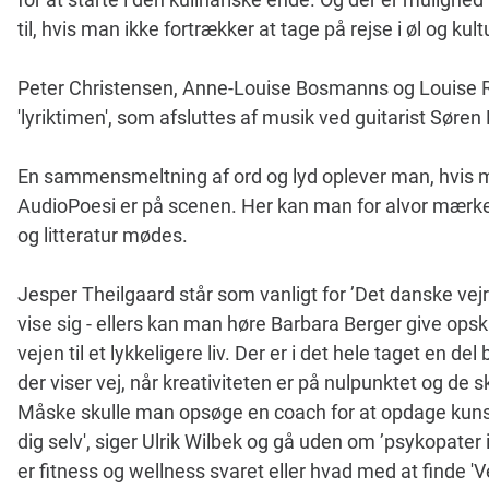
til, hvis man ikke fortrækker at tage på rejse i øl og k
Peter Christensen, Anne-Louise Bosmanns og Louise Ro
'lyriktimen', som afsluttes af musik ved guitarist Sør
En sammensmeltning af ord og lyd oplever man, hvis ma
AudioPoesi er på scenen. Her kan man for alvor mærke 
og litteratur mødes.
Jesper Theilgaard står som vanligt for ’Det danske vejr’ –
vise sig - ellers kan man høre Barbara Berger give ops
vejen til et lykkeligere liv. Der er i det hele taget en
der viser vej, når kreativiteten er på nulpunktet og de s
Måske skulle man opsøge en coach for at opdage kunst
dig selv', siger Ulrik Wilbek og gå uden om ’psykopate
er fitness og wellness svaret eller hvad med at finde '