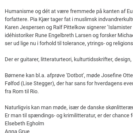
Humanisme og dét at være fremmede på kanten af Euro
forfattere. Pia Kjær tager fat i muslimsk indvandrerkult
Karen Jespersen og Ralf Pittelkow signerer ’Islamister o
idéhistoriker Rune Engelbreth Larsen og forsker Mich
ser ud lige nu i forhold til tolerance, ytrings- og religion
Der er guitarer, litteraturteori, kulturtidsskrifter, desi
Børnene kan bl.a. afprøve 'Dotbot', møde Josefine Ott
Følfod (Lise Stegger), der har sans for hverdagens even
fra Rom til Rio.
Naturligvis kan man møde, især de danske skønlitterære 
Er man til spændings- og krimilitteratur, er der chance fo
Elsebeth Egholm
Anna Grue