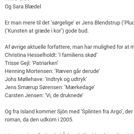
Og Sara Blædel
Er man mere til det ’sørgelige’ er Jens Blendstrup (’Plu
(’Kunsten at græde i kor’) gode bud.
Af øvrige aktuelle forfattere, man har mulighed for at
Christina Hesselholdt: ’I familiens skød’
Trisse Gejl: ’Patriarken’
Henning Mortensen: ’Ræven går derude’
Johs Møllehave: ’Indtryk og udtryk’
Jens Smærup Sørensen: ’Mærkedage’
Carsten Jensen: ’Vi, de druknede’
Og fra Island kommer Sjón med ’Splinten fra Argo’, der
roman, da den udkom i 2005.