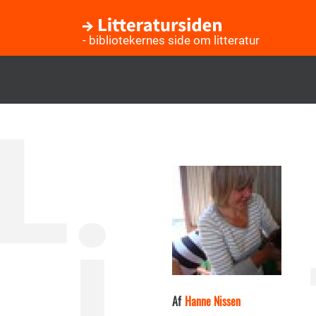
- bibliotekernes side om litteratur
Gå
til
hovedindhold
Af
Hanne Nissen