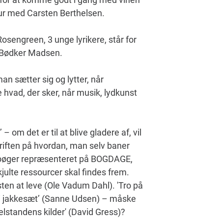
ultur med Carsten Berthelsen.
sengreen, 3 unge lyrikere, står for
en Bødker Madsen.
n sætter sig og lytter, når
hvad, der sker, når musik, lydkunst
 om det er til at blive gladere af, vil
kriften på hvordan, man selv baner
 del bøger repræsenteret på BOGDAGE,
kjulte ressourcer skal findes frem.
en at leve (Ole Vadum Dahl). 'Tro på
r i jakkesæt’ (Sanne Udsen) – måske
Velstandens kilder' (David Gress)?