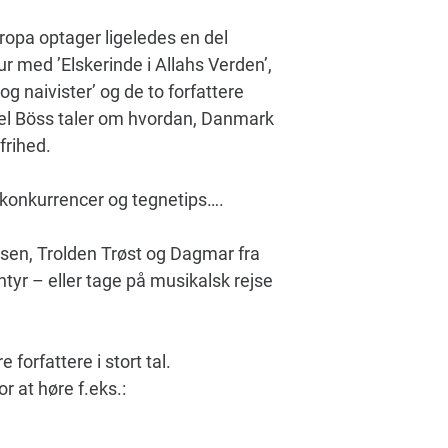
pa optager ligeledes en del
ur med ’Elskerinde i Allahs Verden’,
g naivister’ og de to forfattere
ael Böss taler om hvordan, Danmark
sfrihed.
gn, konkurrencer og tegnetips….
esen, Trolden Trøst og Dagmar fra
tyr – eller tage på musikalsk rejse
forfattere i stort tal.
r at høre f.eks.: