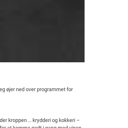
 jeg øjer ned over programmet for
der kroppen … krydderi og kokkeri –
ed for at komme godt i gang med vinen