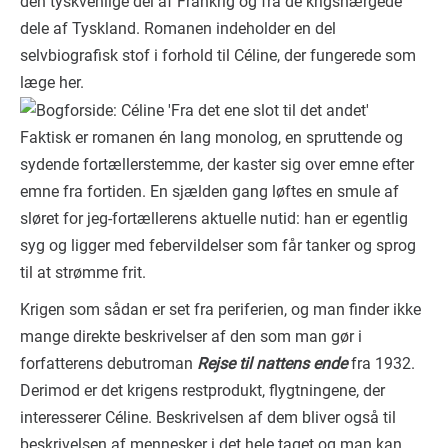
den tyskvenlige del af Frankrig og fra de krigshærgede
dele af Tyskland. Romanen indeholder en del
selvbiografisk stof i forhold til Céline, der fungerede som
læge her.
Faktisk er romanen én lang monolog, en spruttende og
sydende fortællerstemme, der kaster sig over emne efter
emne fra fortiden. En sjælden gang løftes en smule af
sløret for jeg-fortællerens aktuelle nutid: han er egentlig
syg og ligger med febervildelser som får tanker og sprog
til at strømme frit.
Krigen som sådan er set fra periferien, og man finder ikke
mange direkte beskrivelser af den som man gør i
forfatterens debutroman
Rejse til nattens ende
fra 1932.
Derimod er det krigens restprodukt, flygtningene, der
interesserer Céline. Beskrivelsen af dem bliver også til
beskrivelsen af mennesker i det hele taget og man kan