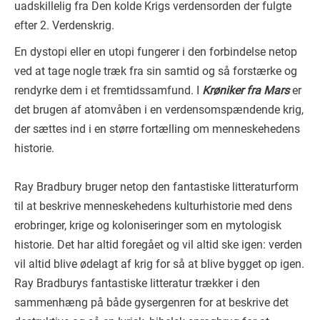
uadskillelig fra Den kolde Krigs verdensorden der fulgte
efter 2. Verdenskrig.
En dystopi eller en utopi fungerer i den forbindelse netop
ved at tage nogle træk fra sin samtid og så forstærke og
rendyrke dem i et fremtidssamfund. I
Krøniker fra Mars
er
det brugen af atomvåben i en verdensomspændende krig,
der sættes ind i en større fortælling om menneskehedens
historie.
Ray Bradbury bruger netop den fantastiske litteraturform
til at beskrive menneskehedens kulturhistorie med dens
erobringer, krige og koloniseringer som en mytologisk
historie. Det har altid foregået og vil altid ske igen: verden
vil altid blive ødelagt af krig for så at blive bygget op igen.
Ray Bradburys fantastiske litteratur trækker i den
sammenhæng på både gysergenren for at beskrive det