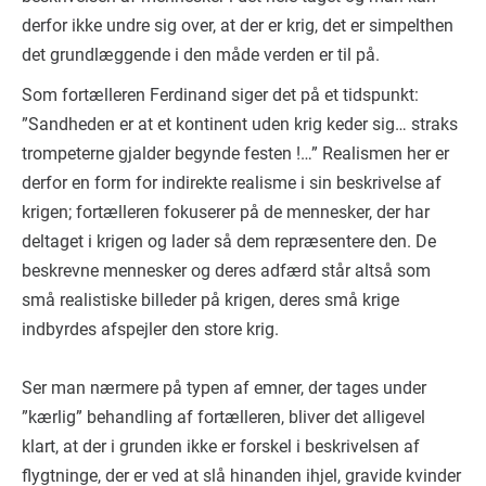
derfor ikke undre sig over, at der er krig, det er simpelthen
det grundlæggende i den måde verden er til på.
Som fortælleren Ferdinand siger det på et tidspunkt:
”Sandheden er at et kontinent uden krig keder sig… straks
trompeterne gjalder begynde festen !…” Realismen her er
derfor en form for indirekte realisme i sin beskrivelse af
krigen; fortælleren fokuserer på de mennesker, der har
deltaget i krigen og lader så dem repræsentere den. De
beskrevne mennesker og deres adfærd står altså som
små realistiske billeder på krigen, deres små krige
indbyrdes afspejler den store krig.
Ser man nærmere på typen af emner, der tages under
”kærlig” behandling af fortælleren, bliver det alligevel
klart, at der i grunden ikke er forskel i beskrivelsen af
flygtninge, der er ved at slå hinanden ihjel, gravide kvinder