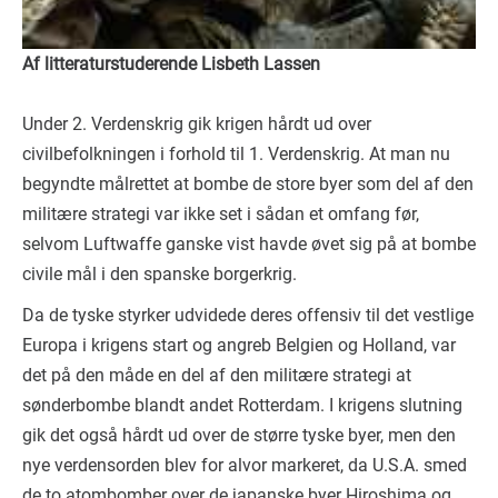
Af litteraturstuderende Lisbeth Lassen
Under 2. Verdenskrig gik krigen hårdt ud over
civilbefolkningen i forhold til 1. Verdenskrig. At man nu
begyndte målrettet at bombe de store byer som del af den
militære strategi var ikke set i sådan et omfang før,
selvom Luftwaffe ganske vist havde øvet sig på at bombe
civile mål i den spanske borgerkrig.
Da de tyske styrker udvidede deres offensiv til det vestlige
Europa i krigens start og angreb Belgien og Holland, var
det på den måde en del af den militære strategi at
sønderbombe blandt andet Rotterdam. I krigens slutning
gik det også hårdt ud over de større tyske byer, men den
nye verdensorden blev for alvor markeret, da U.S.A. smed
de to atombomber over de japanske byer Hiroshima og