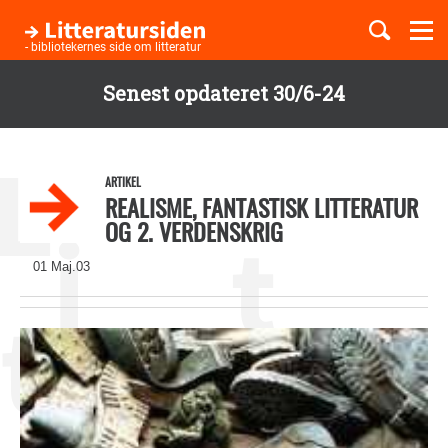
Togg
navi
- bibliotekernes side om litteratur
Senest opdateret 30/6-24
Børnebøger
Gå
til
Boglister
hovedindhold
ARTIKEL
REALISME, FANTASTISK LITTERATUR
OG 2. VERDENSKRIG
Temaer
01 Maj.03