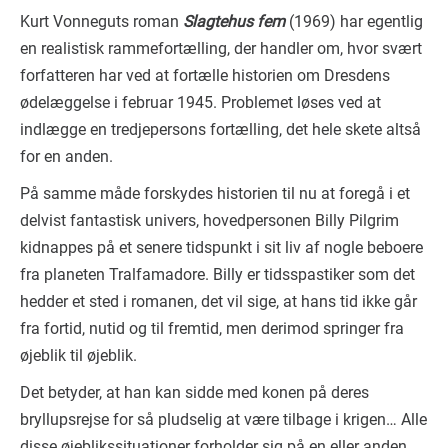
Kurt Vonneguts roman
Slagtehus fem
(1969) har egentlig
en realistisk rammefortælling, der handler om, hvor svært
forfatteren har ved at fortælle historien om Dresdens
ødelæggelse i februar 1945. Problemet løses ved at
indlægge en tredjepersons fortælling, det hele skete altså
for en anden.
På samme måde forskydes historien til nu at foregå i et
delvist fantastisk univers, hovedpersonen Billy Pilgrim
kidnappes på et senere tidspunkt i sit liv af nogle beboere
fra planeten Tralfamadore. Billy er tidsspastiker som det
hedder et sted i romanen, det vil sige, at hans tid ikke går
fra fortid, nutid og til fremtid, men derimod springer fra
øjeblik til øjeblik.
Det betyder, at han kan sidde med konen på deres
bryllupsrejse for så pludselig at være tilbage i krigen… Alle
disse øjeblikssituationer forholder sig på en eller anden