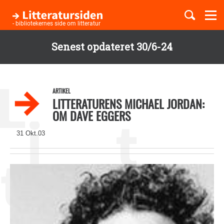
Togg
navi
- bibliotekernes side om litteratur
Senest opdateret 30/6-24
Børnebøger
Gå
til
Boglister
hovedindhold
ARTIKEL
LITTERATURENS MICHAEL JORDAN:
OM DAVE EGGERS
Temaer
31 Okt.03