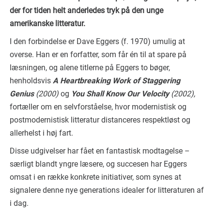
der for tiden helt anderledes tryk på den unge
amerikanske litteratur.
I den forbindelse er Dave Eggers (f. 1970) umulig at
overse. Han er en forfatter, som får én til at spare på
læsningen, og alene titlerne på Eggers to bøger,
henholdsvis
A Heartbreaking Work of Staggering
Genius
(2000)
og
You Shall Know Our Velocity
(2002),
fortæller om en selvforståelse, hvor modernistisk og
postmodernistisk litteratur distanceres respektløst og
allerhelst i høj fart.
Disse udgivelser har fået en fantastisk modtagelse –
særligt blandt yngre læsere, og succesen har Eggers
omsat i en række konkrete initiativer, som synes at
signalere denne nye generations idealer for litteraturen af
i dag.