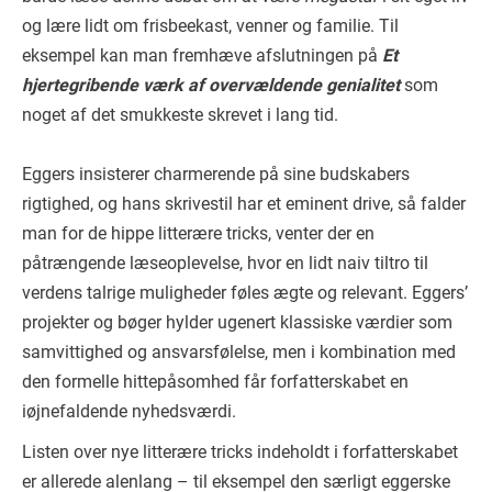
og lære lidt om frisbeekast, venner og familie. Til
eksempel kan man fremhæve afslutningen på
Et
hjertegribende værk af overvældende genialitet
som
noget af det smukkeste skrevet i lang tid.
Eggers insisterer charmerende på sine budskabers
rigtighed, og hans skrivestil har et eminent drive, så falder
man for de hippe litterære tricks, venter der en
påtrængende læseoplevelse, hvor en lidt naiv tiltro til
verdens talrige muligheder føles ægte og relevant. Eggers’
projekter og bøger hylder ugenert klassiske værdier som
samvittighed og ansvarsfølelse, men i kombination med
den formelle hittepåsomhed får forfatterskabet en
iøjnefaldende nyhedsværdi.
Listen over nye litterære tricks indeholdt i forfatterskabet
er allerede alenlang – til eksempel den særligt eggerske