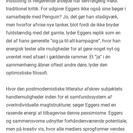
indstilling til velgørende arbejde har selvfølgelig mødt
traditionel kritik. For udgiver Eggers ikke også sine bøger i
samarbejde med Penguin? Jo, det gør han stadigvæk,
men hvorfor afvise nye tanker, blot fordi de ikke bryder
fuldstændig med det gamle, lyder Eggers replik som en
del af hans generelle ”sig-ja-til-alt-kampagne”, hvor han
energisk tester alle muligheder for at gøre noget nyt og
uventet med afsæt i gældende rammer. Et ”ja” i én
sammenhæng åbner oftest andre døre, lyder den
optimistiske filosofi.
Hvor den postmodernistiske litteratur afskrev subjektets
handlemuligheder inden for et samfundssystem af
overindividuelle magtstrukturer, søger Eggers med en
rasende energi at tilbagevise denne pessimisme. Eggers
og sammensvorne udnytter forhåndenværende potentiale,
men på kreativ vis, hvor alle mediers sprogformer vendes