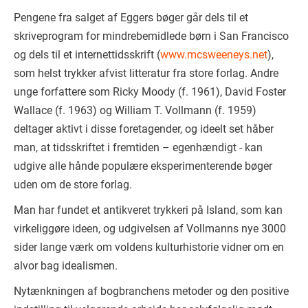
Pengene fra salget af Eggers bøger går dels til et
skriveprogram for mindrebemidlede børn i San Francisco
og dels til et internettidsskrift (
www.mcsweeneys.net
),
som helst trykker afvist litteratur fra store forlag. Andre
unge forfattere som Ricky Moody (f. 1961), David Foster
Wallace (f. 1963) og William T. Vollmann (f. 1959)
deltager aktivt i disse foretagender, og ideelt set håber
man, at tidsskriftet i fremtiden – egenhændigt - kan
udgive alle hånde populære eksperimenterende bøger
uden om de store forlag.
Man har fundet et antikveret trykkeri på Island, som kan
virkeliggøre ideen, og udgivelsen af Vollmanns nye 3000
sider lange værk om voldens kulturhistorie vidner om en
alvor bag idealismen.
Nytænkningen af bogbranchens metoder og den positive