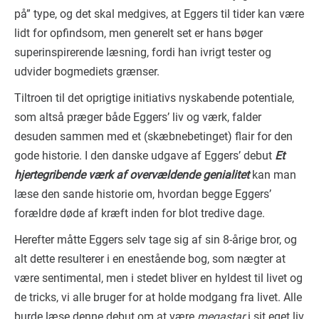
på” type, og det skal medgives, at Eggers til tider kan være
lidt for opfindsom, men generelt set er hans bøger
superinspirerende læsning, fordi han ivrigt tester og
udvider bogmediets grænser.
Tiltroen til det oprigtige initiativs nyskabende potentiale,
som altså præger både Eggers’ liv og værk, falder
desuden sammen med et (skæbnebetinget) flair for den
gode historie. I den danske udgave af Eggers’ debut
Et
hjertegribende værk af overvældende genialitet
kan man
læse den sande historie om, hvordan begge Eggers’
forældre døde af kræft inden for blot tredive dage.
Herefter måtte Eggers selv tage sig af sin 8-årige bror, og
alt dette resulterer i en enestående bog, som nægter at
være sentimental, men i stedet bliver en hyldest til livet og
de tricks, vi alle bruger for at holde modgang fra livet. Alle
burde læse denne debut om at være
megastar
i sit eget liv