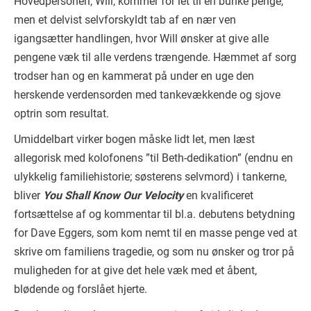
Hovedpersonen, Will, kommer for let til en bunke penge,
men et delvist selvforskyldt tab af en nær ven
igangsætter handlingen, hvor Will ønsker at give alle
pengene væk til alle verdens trængende. Hæmmet af sorg
trodser han og en kammerat på under en uge den
herskende verdensorden med tankevækkende og sjove
optrin som resultat.
Umiddelbart virker bogen måske lidt let, men læst
allegorisk med kolofonens ”til Beth-dedikation” (endnu en
ulykkelig familiehistorie; søsterens selvmord) i tankerne,
bliver
You Shall Know Our Velocity
en kvalificeret
fortsættelse af og kommentar til bl.a. debutens betydning
for Dave Eggers, som kom nemt til en masse penge ved at
skrive om familiens tragedie, og som nu ønsker og tror på
muligheden for at give det hele væk med et åbent,
blødende og forslået hjerte.