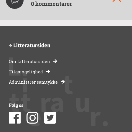
0 kommentarer
Om Litteratursiden
-
Tilgængelighed
Administrér samtykke
bibliotekernes
side
Følg os
om