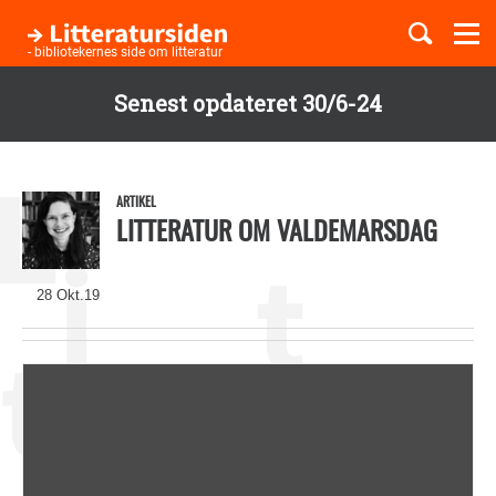
Togg
navi
- bibliotekernes side om litteratur
Senest opdateret 30/6-24
Børnebøger
Gå
til
Boglister
hovedindhold
ARTIKEL
LITTERATUR OM VALDEMARSDAG
Temaer
28 Okt.19