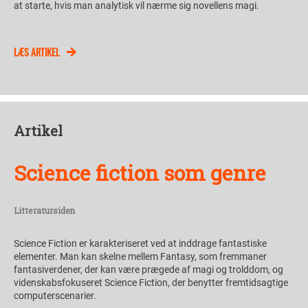
at starte, hvis man analytisk vil nærme sig novellens magi.
LÆS ARTIKEL
Artikel
Science fiction som genre
Litteratursiden
Science Fiction er karakteriseret ved at inddrage fantastiske
elementer. Man kan skelne mellem Fantasy, som fremmaner
fantasiverdener, der kan være prægede af magi og trolddom, og
videnskabsfokuseret Science Fiction, der benytter fremtidsagtige
computerscenarier.