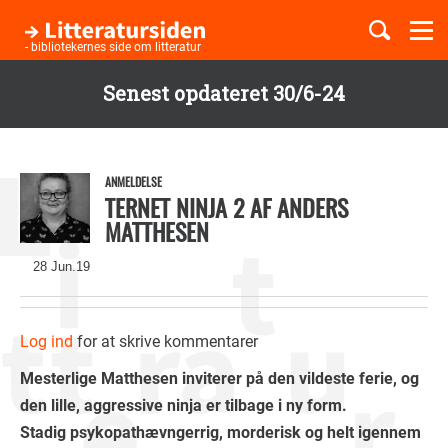
Togg
navi
- bibliotekernes side om litteratur
Senest opdateret 30/6-24
Børnebøger
Gå
til
Boglister
hovedindhold
ANMELDELSE
TERNET NINJA 2 AF ANDERS
MATTHESEN
Temaer
28 Jun.19
Log ind
for at skrive kommentarer
Mesterlige Matthesen inviterer på den vildeste ferie,
og
den lille, aggressive ninja er tilbage i ny form.
Stadig psykopathævngerrig, morderisk og helt igennem