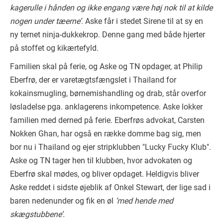
kagerulle i hånden og ikke engang være høj nok til at kilde
nogen under tæerne’
. Aske får i stedet Sirene til at sy en
ny ternet ninja-dukkekrop. Denne gang med både hjerter
på stoffet og kikærtefyld.
Familien skal på ferie, og Aske og TN opdager, at Philip
Eberfrø, der er varetægtsfængslet i Thailand for
kokainsmugling, børnemishandling og drab, står overfor
løsladelse pga. anklagerens inkompetence. Aske lokker
familien med derned på ferie. Eberfrøs advokat, Carsten
Nokken Ghan, har også en række domme bag sig, men
bor nu i Thailand og ejer stripklubben "Lucky Fucky Klub".
Aske og TN tager hen til klubben, hvor advokaten og
Eberfrø skal mødes, og bliver opdaget. Heldigvis bliver
Aske reddet i sidste øjeblik af Onkel Stewart, der lige sad i
baren nedenunder og fik en øl
’med hende med
skægstubbene’.