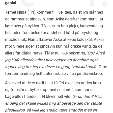
genial.
Ternet Ninja (TN) kommer til live igen, da et lyn slår ned
og rammer et pindsvin, som Aske derefter kommer til at
køre over på cyklen. TN er, som han plejer, krævende og
helt uden forståelse for andet end hård på brystet og
machosnak. Han afkræver Aske at købe koldskål. Askes
mor Sirene siger, at pindsvin kun må drikke vand, da de
ellers får dårlig mave. TN er nu ikke bekymret, ’
Og? Altså,
jeg HAR allerede nåle i hele ryggen og åbenbart også
lopper. Jeg tror jeg overlever en gang tyndskid også’.
Grov,
fornærmende og helt autentisk, selv i en pindsvinekrop.
Aske ved at de er nødt til at få TN over i en anden krop
og foreslår at bytte krop med en smølf, som har en
kagerulle i hånden. TN bliver helt vild:
’Er du dum? Hvis
endelig det skulle lykkes mig at bevæge den der støbte
plastikkrop, så ville jeg stadig være strandet med en