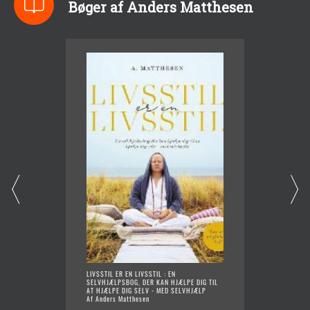
Bøger af Anders Matthesen
LIVSSTIL ER EN LIVSSTIL : EN
TERNET 
SELVHJÆLPSBOG, DER KAN HJÆLPE DIG TIL
Af Ande
AT HJÆLPE DIG SELV - MED SELVHJÆLP
Af Anders Matthesen