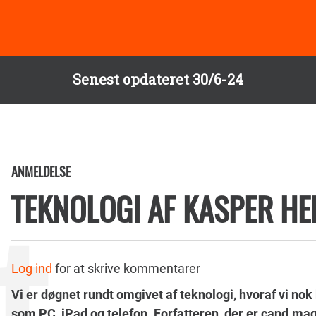
Senest opdateret 30/6-24
ANMELDELSE
TEKNOLOGI AF KASPER HE
Log ind
for at skrive kommentarer
Vi er døgnet rundt omgivet af teknologi, hvoraf vi no
som PC, iPad og telefon. Forfatteren, der er cand.mag