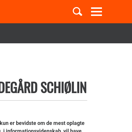
Toggle
navigation
Børnebøger
Boglister
DEGÅRD SCHIØLIN
Temaer
k kun er bevidste om de mest oplagte
. i informationsvidenskab, vil have