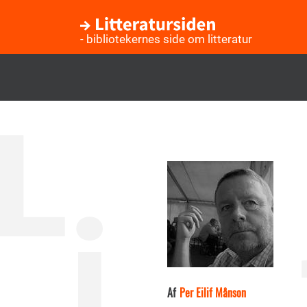
- bibliotekernes side om litteratur
Gå
til
hovedindhold
Af
Per Eilif Månson