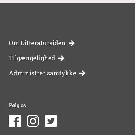
-
Om Litteratursiden
Tilgængelighed
bibliotekernes
Administrér samtykke
side
om
Følg os
litteratur