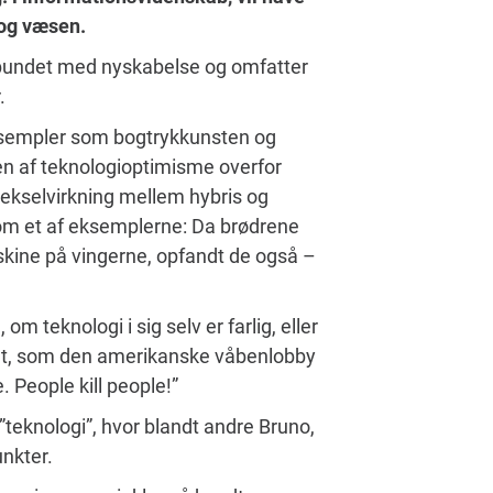
 og væsen.
orbundet med nyskabelse og omfatter
.
ksempler som bogtrykkunsten og
en af teknologioptimisme overfor
ekselvirkning mellem hybris og
Som et af eksemplerne: Da brødrene
skine på vingerne, opfandt de også –
 teknologi i sig selv er farlig, eller
 Det, som den amerikanske våbenlobby
 People kill people!”
teknologi”, hvor blandt andre Bruno,
nkter.