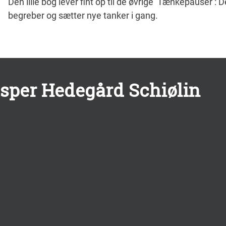
Den lille bog lever fint op til de øvrige ’Tænkepauser’: 
begreber og sætter nye tanker i gang.
asper Hedegård Schiølin