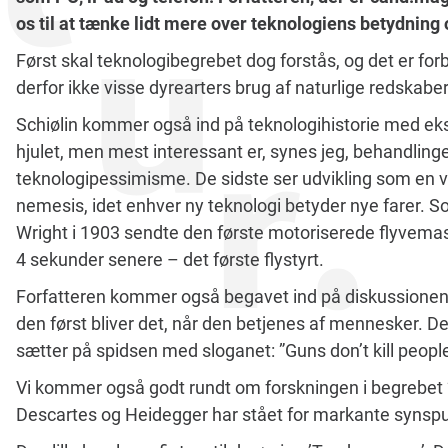
os til at tænke lidt mere over teknologiens betydning
Først skal teknologibegrebet dog forstås, og det er f
derfor ikke visse dyrearters brug af naturlige redskaber
Schiølin kommer også ind på teknologihistorie med e
hjulet, men mest interessant er, synes jeg, behandling
teknologipessimisme. De sidste ser udvikling som en v
nemesis, idet enhver ny teknologi betyder nye farer. 
Wright i 1903 sendte den første motoriserede flyvema
4 sekunder senere – det første flystyrt.
Forfatteren kommer også begavet ind på diskussionen, om
den først bliver det, når den betjenes af mennesker.
sætter på spidsen med sloganet: ”Guns don’t kill people.
Vi kommer også godt rundt om forskningen i begrebet ”
Descartes og Heidegger har stået for markante synspu