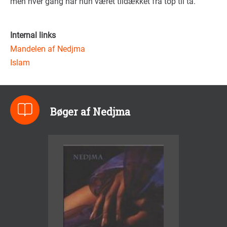
men hver gang har hun været tildækket fra top til tå.
Internal links
Mandelen af Nedjma
Islam
Bøger af Nedjma