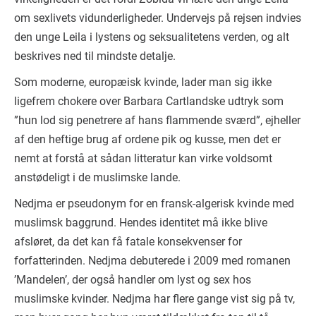
om sexlivets vidunderligheder. Undervejs på rejsen indvies
den unge Leila i lystens og seksualitetens verden, og alt
beskrives ned til mindste detalje.
Som moderne, europæisk kvinde, lader man sig ikke
ligefrem chokere over Barbara Cartlandske udtryk som
”hun lod sig penetrere af hans flammende sværd”, ejheller
af den heftige brug af ordene pik og kusse, men det er
nemt at forstå at sådan litteratur kan virke voldsomt
anstødeligt i de muslimske lande.
Nedjma er pseudonym for en fransk-algerisk kvinde med
muslimsk baggrund. Hendes identitet må ikke blive
afsløret, da det kan få fatale konsekvenser for
forfatterinden. Nedjma debuterede i 2009 med romanen
’Mandelen’, der også handler om lyst og sex hos
muslimske kvinder. Nedjma har flere gange vist sig på tv,