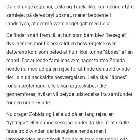
Da det unge ægtepar, Leila og Tarek, ikke kan gennemføre
samlejet på deres bryllupsnat, mener beboerne i
landsbyen, at der må være noget galt med Leila.
De finder snart frem til, at hun som barn blev ”beseglet”,
dvs. hendes mor fik nedkaldt en besværgelse over
datterens køn, som betød at hun ikke kunne ”åbnes” af en
mand. For at redde familiens ære, tager tanten Zobida
hende nu med ud på en rejse for at finde den troldkvinde
der i sin tid nedkaldte besværgelsen. Leila skal ”åbnes”
for sin ægtemand, ellers kan ægteskabet ikke
gennemføres, hvilket vil betyde udstødelse fra samfundet
for den unge kvinde.
Nu drager Zobida og Leila ud på en lang rejse, en
”lystrejse” eller dannelsesrejse, under dække af at skulle
finde troldkvinden der beseglede hende, men i
virkeligheden er det fordi Zobida vil lære den unge Leila