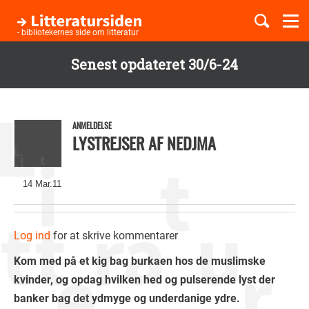
Togg
navi
- bibliotekernes side om litteratur
Senest opdateret 30/6-24
Børnebøger
Gå
til
Boglister
hovedindhold
ANMELDELSE
LYSTREJSER AF NEDJMA
Temaer
14 Mar.11
Log ind
for at skrive kommentarer
Kom med på et kig bag burkaen hos de muslimske
kvinder, og opdag hvilken hed og pulserende lyst der
banker bag det ydmyge og underdanige ydre.