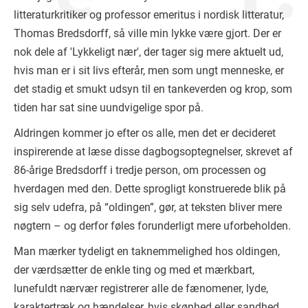
litteraturkritiker og professor emeritus i nordisk litteratur,
Thomas Bredsdorff, så ville min lykke være gjort. Der er
nok dele af 'Lykkeligt nær', der tager sig mere aktuelt ud,
hvis man er i sit livs efterår, men som ungt menneske, er
det stadig et smukt udsyn til en tankeverden og krop, som
tiden har sat sine uundvigelige spor på.
Aldringen kommer jo efter os alle, men det er decideret
inspirerende at læse disse dagbogsoptegnelser, skrevet af
86-årige Bredsdorff i tredje person, om processen og
hverdagen med den. Dette sprogligt konstruerede blik på
sig selv udefra, på “oldingen”, gør, at teksten bliver mere
nøgtern – og derfor føles forunderligt mere uforbeholden.
Man mærker tydeligt en taknemmelighed hos oldingen,
der værdsætter de enkle ting og med et mærkbart,
lunefuldt nærvær registrerer alle de fænomener, lyde,
karaktertræk og hændelser, hvis skønhed eller sandhed