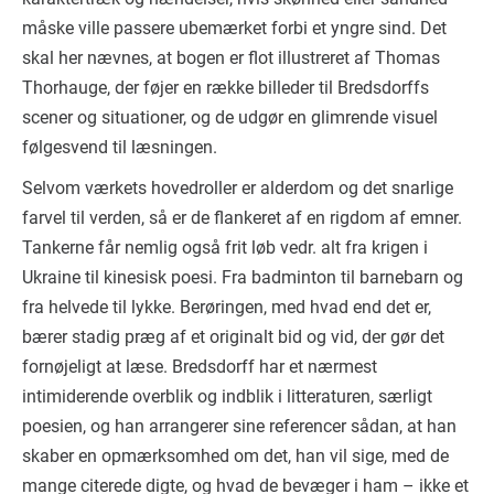
måske ville passere ubemærket forbi et yngre sind. Det
skal her nævnes, at bogen er flot illustreret af Thomas
Thorhauge, der føjer en række billeder til Bredsdorffs
scener og situationer, og de udgør en glimrende visuel
følgesvend til læsningen.
Selvom værkets hovedroller er alderdom og det snarlige
farvel til verden, så er de flankeret af en rigdom af emner.
Tankerne får nemlig også frit løb vedr. alt fra krigen i
Ukraine til kinesisk poesi. Fra badminton til barnebarn og
fra helvede til lykke. Berøringen, med hvad end det er,
bærer stadig præg af et originalt bid og vid, der gør det
fornøjeligt at læse. Bredsdorff har et nærmest
intimiderende overblik og indblik i litteraturen, særligt
poesien, og han arrangerer sine referencer sådan, at han
skaber en opmærksomhed om det, han vil sige, med de
mange citerede digte, og hvad de bevæger i ham – ikke et