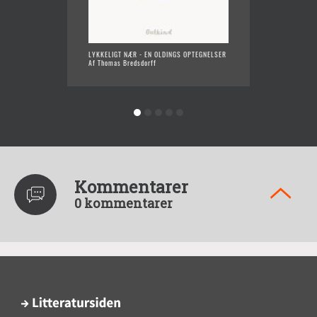
LYKKELIGT NÆR - EN OLDINGS OPTEGNELSER
LITTERA
Af Thomas Bredsdorff
Af Thom
Kommentarer
0 kommentarer