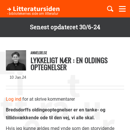
Togg
navi
- bibliotekernes side om litteratur
Senest opdateret 30/6-24
Børnebøger
Gå
til
Boglister
hovedindhold
ANMELDELSE
LYKKELIGT NÆR : EN OLDINGS
OPTEGNELSER
Temaer
10 Jan.24
Log ind
for at skrive kommentarer
Bredsdorffs oldingeoptegnelser er en tanke- og
tillidsvækkende ode til den vej, vi alle skal.
Hvis jeg kunne ældes med ynde som den storvidende