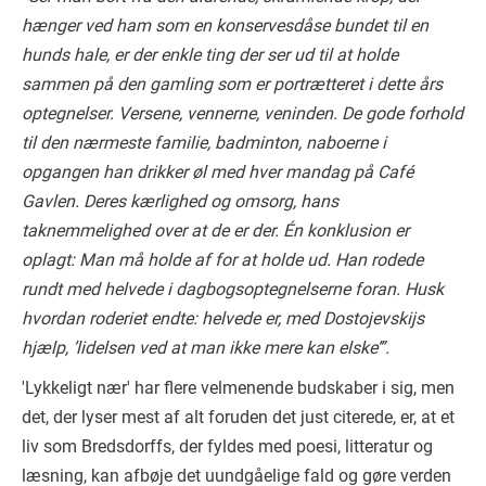
hænger ved ham som en konservesdåse bundet til en
hunds hale, er der enkle ting der ser ud til at holde
sammen på den gamling som er portrætteret i dette års
optegnelser. Versene, vennerne, veninden. De gode forhold
til den nærmeste familie, badminton, naboerne i
opgangen han drikker øl med hver mandag på Café
Gavlen. Deres kærlighed og omsorg, hans
taknemmelighed over at de er der. Én konklusion er
oplagt: Man må holde af for at holde ud. Han rodede
rundt med helvede i dagbogsoptegnelserne foran. Husk
hvordan roderiet endte: helvede er, med Dostojevskijs
hjælp, ’lidelsen ved at man ikke mere kan elske’”.
'Lykkeligt nær' har flere velmenende budskaber i sig, men
det, der lyser mest af alt foruden det just citerede, er, at et
liv som Bredsdorffs, der fyldes med poesi, litteratur og
læsning, kan afbøje det uundgåelige fald og gøre verden