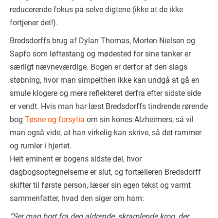
reducerende fokus på selve digtene (ikke at de ikke
fortjener det!).
Bredsdorffs brug af Dylan Thomas, Morten Nielsen og
Sapfo som løftestang og mødested for sine tanker er
særligt nævneværdige. Bogen er derfor af den slags
støbning, hvor man simpelthen ikke kan undgå at gå en
smule klogere og mere reflekteret derfra efter sidste side
er vendt. Hvis man har læst Bredsdorffs tindrende rørende
bog
Tøsne og forsytia
om sin kones Alzheimers, så vil
man også vide, at han virkelig kan skrive, så det rammer
og rumler i hjertet.
Helt eminent er bogens sidste del, hvor
dagbogsoptegnelserne er slut, og fortælleren Bredsdorff
skifter til første person, læser sin egen tekst og varmt
sammenfatter, hvad den siger om ham:
“Ser man bort fra den aldrende, skramlende krop, der