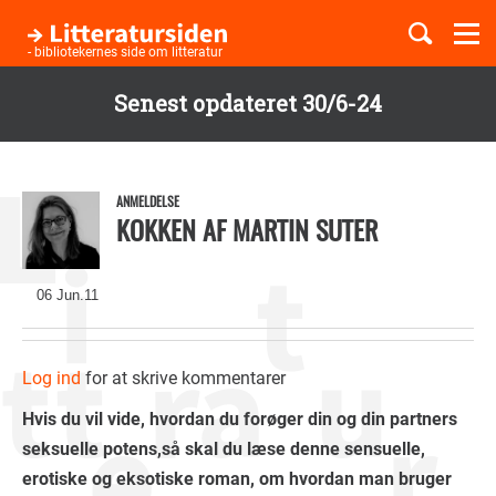
Togg
navi
- bibliotekernes side om litteratur
Senest opdateret 30/6-24
Børnebøger
Gå
til
Boglister
hovedindhold
ANMELDELSE
KOKKEN AF MARTIN SUTER
Temaer
06 Jun.11
Log ind
for at skrive kommentarer
Hvis du vil vide, hvordan du forøger din og din partners
seksuelle potens,så skal du læse denne sensuelle,
erotiske og eksotiske roman, om hvordan man bruger