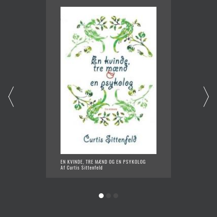
EN KVINDE, TRE MÆND OG EN PSYKOLOG
KLASSE
Af Curtis Sittenfeld
Af Curti