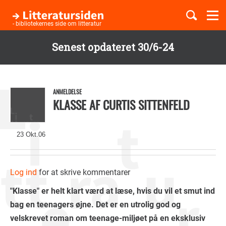
Togg
navi
- bibliotekernes side om litteratur
Senest opdateret 30/6-24
Børnebøger
Gå
til
Boglister
hovedindhold
ANMELDELSE
KLASSE AF CURTIS SITTENFELD
Temaer
23 Okt.06
Log ind
for at skrive kommentarer
"Klasse" er helt klart værd at læse, hvis du vil et smut ind
bag en teenagers øjne. Det er en utrolig god og
velskrevet roman om teenage-miljøet på en eksklusiv