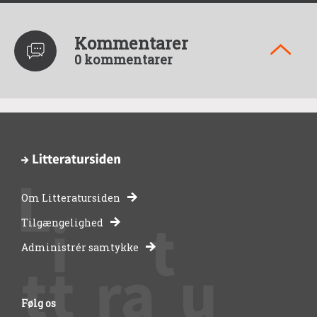
Kommentarer
0 kommentarer
Om Litteratursiden
-
Tilgængelighed
Administrér samtykke
bibliotekernes
side
Følg os