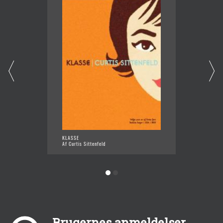
PREP
KLASSE
Af Curti
Af Curtis Sittenfeld
Brugernes anmeldelser