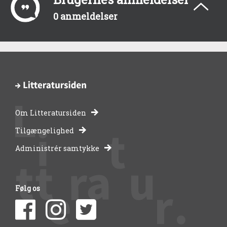
0 anmeldelser
Om Litteratursiden
-
Tilgængelighed
Administrér samtykke
bibliotekernes
side
Følg os
om