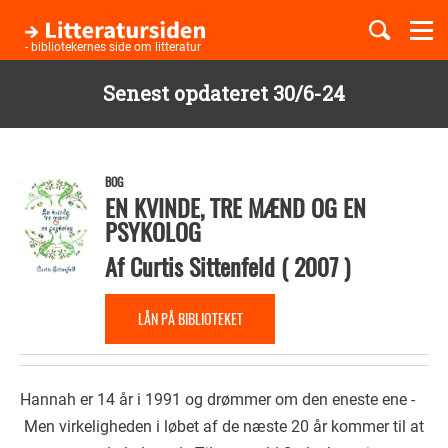
Togg
navi
- bibliotekernes side om litteratur
Senest opdateret 30/6-24
Børnebøger
Gå
til
Boglister
hovedindhold
BOG
EN KVINDE, TRE MÆND OG EN
PSYKOLOG
Temaer
Af
Curtis Sittenfeld
(
2007
)
LÅN PÅ BIBLIOTEKET
Hannah er 14 år i 1991 og drømmer om den eneste ene -
Men virkeligheden i løbet af de næste 20 år kommer til at