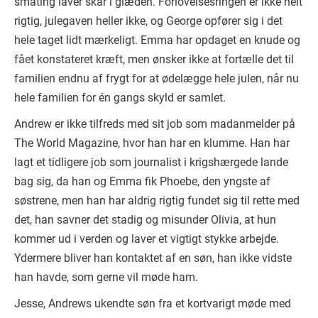
småting laver skår i glæden. Forlovelsesringen er ikke helt
rigtig, julegaven heller ikke, og George opfører sig i det
hele taget lidt mærkeligt. Emma har opdaget en knude og
fået konstateret kræft, men ønsker ikke at fortælle det til
familien endnu af frygt for at ødelægge hele julen, når nu
hele familien for én gangs skyld er samlet.
Andrew er ikke tilfreds med sit job som madanmelder på
The World Magazine, hvor han har en klumme. Han har
lagt et tidligere job som journalist i krigshærgede lande
bag sig, da han og Emma fik Phoebe, den yngste af
søstrene, men han har aldrig rigtig fundet sig til rette med
det, han savner det stadig og misunder Olivia, at hun
kommer ud i verden og laver et vigtigt stykke arbejde.
Ydermere bliver han kontaktet af en søn, han ikke vidste
han havde, som gerne vil møde ham.
Jesse, Andrews ukendte søn fra et kortvarigt møde med