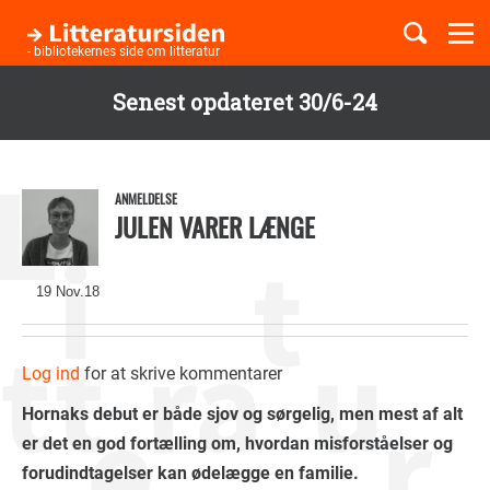
Togg
navi
- bibliotekernes side om litteratur
Senest opdateret 30/6-24
Børnebøger
Gå
til
Boglister
hovedindhold
ANMELDELSE
JULEN VARER LÆNGE
Temaer
19 Nov.18
Log ind
for at skrive kommentarer
Hornaks debut er både sjov og sørgelig, men mest af alt
er det en god fortælling om, hvordan misforståelser og
forudindtagelser kan ødelægge en familie.