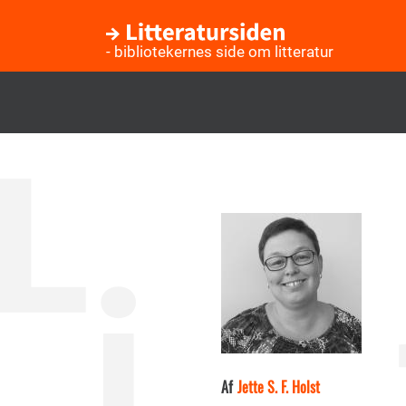
- bibliotekernes side om litteratur
Gå
til
hovedindhold
Af
Jette S. F. Holst