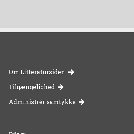
-
Om Litteratursiden
Tilgængelighed
bibliotekernes
Administrér samtykke
side
om
Følg os