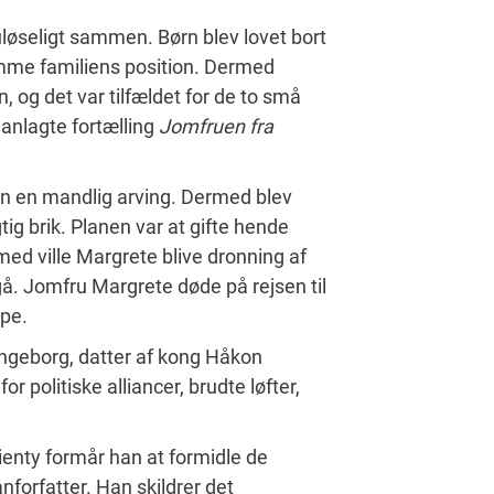
uløseligt sammen. Børn blev lovet bort
emme familiens position. Dermed
n, og det var tilfældet for de to små
anlagte fortælling
Jomfruen fra
en en mandlig arving. Dermed blev
ig brik. Planen var at gifte hende
ed ville Margrete blive dronning af
å. Jomfru Margrete døde på rejsen til
mpe.
 Ingeborg, datter af kong Håkon
politiske alliancer, brudte løfter,
enty formår han at formidle de
orfatter. Han skildrer det