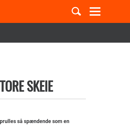
Toggle
navigation
Børnebøger
Boglister
TORE SKEIE
Temaer
prulles så spændende som en