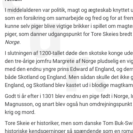
I middelalderen var politik, magt og ægteskab knyttet 
som en forsikring om samarbejde og fred og for at fr
kunne selv piger blive vigtige brikker i spillet om magte
piger, som danner udgangspunkt for Tore Skeies bredt 
Norge
.
I slutningen af 1200-tallet døde den skotske konge ud
den tre-årige jomfru Margrete af Norge pludselig en vigt
med den endnu yngre prins Edward af England, og derm
både Skotland og England. Men sådan skulle det ikke g
England, og Skotland blev kastet ud i blodige magtka
Godt ti år efter i 1301 blev endnu en pige født i Norge,
Magnusson, og snart blev også hun omdrejningspunkt for 
krig og mord.
Tore Skeie er historiker, men som danske Tom Buk-Swi
historiske kendsgerninger så spændende som en romanf