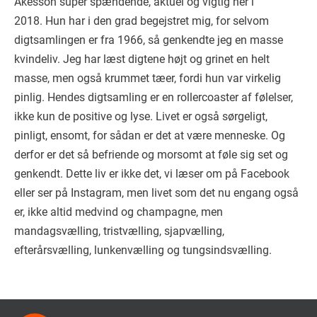
Åkesson super spændende, aktuel og vigtig her i
2018. Hun har i den grad begejstret mig, for selvom
digtsamlingen er fra 1966, så genkendte jeg en masse
kvindeliv. Jeg har læst digtene højt og grinet en helt
masse, men også krummet tæer, fordi hun var virkelig
pinlig. Hendes digtsamling er en rollercoaster af følelser,
ikke kun de positive og lyse. Livet er også sørgeligt,
pinligt, ensomt, for sådan er det at være menneske. Og
derfor er det så befriende og morsomt at føle sig set og
genkendt. Dette liv er ikke det, vi læser om på Facebook
eller ser på Instagram, men livet som det nu engang også
er, ikke altid medvind og champagne, men
mandagsvælling, tristvælling, sjapvælling,
efterårsvælling, lunkenvælling og tungsindsvælling.