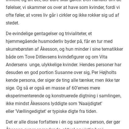
følelser, vi skammer os over at have som kvinder, fordi vi
ofte føler, at vores liv går i cirkler og ikke rokker sig ud af
stedet.
De evindelige gentagelser og trivialiteter, et
hjemmegående husmoderliv byder på, får en tur med
skurrebørsten af Åkesson, og hun minder i sine tematikker
både om Tove Ditlevsens kvindefigurer og om Vita
Andersens unge, ulykkelige kvinder. Hendes personer har
desuden en god portion Susanne over sig, Per Højholts
kende persona, der siger de ting alle tænker, men ikke tør
sige. Og så er også en masse af 60’ernes mere
eksperimenterende og konstruerede digtning i samlingen,
ikke mindst Åkessons lyddigte som 'Naaijdigtet'
eller 'Vællingedigtet' er typiske digte fra tiden.
Det er alle disse forfattere i én og samme person, der gør