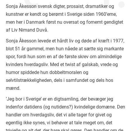
Sonja Åkesson svensk digter, prosaist, dramatiker og
kunstner er kendt og berømt i Sverige siden 1960’erne,
men her i Danmark først nu oversat og fornemt gendigtet
af Liv Nimand Duvå.
Sonja Åkesson levede et hårdt liv og døde af kræft i 1977,
blot 51 år gammel, men hun nåede at sætte sig markante
spor, fordi hun som en af de første skrev om almindelige
kvinders hverdagsliv. Med et twist af galskab, vrede og
humor spiddede hun dobbeltmoralen og
selvtilstrækkeligheden, dels i samfundet og dels hos
mænd.
’Jeg bor i Sverige’ er en digtsamling, der bevæger jeg
indenfor datidens (og nutidens?) kvindelige domæne. Den
handler om hverdagsliv, det vi alle tager for givet og
egentlig ikke synes, vi behøver at tale meget om, det
trivielle og alt det, der bare skal gøres. Den handler om de