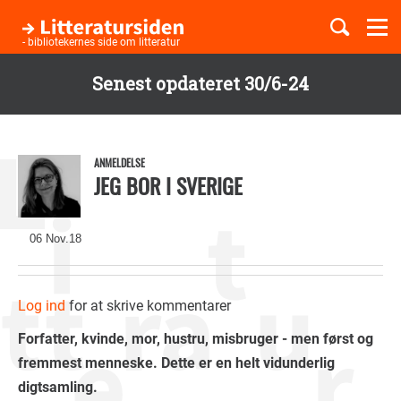
Togg
navi
- bibliotekernes side om litteratur
Senest opdateret 30/6-24
Børnebøger
Gå
til
Boglister
hovedindhold
ANMELDELSE
JEG BOR I SVERIGE
Temaer
06 Nov.18
Log ind
for at skrive kommentarer
Forfatter, kvinde, mor, hustru, misbruger - men først og
fremmest menneske
. Dette er en helt vidunderlig
digtsamling.