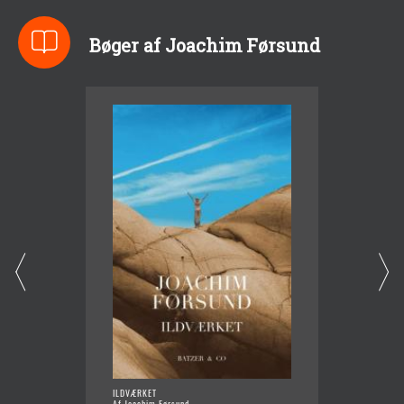
Bøger af Joachim Førsund
ILDVÆRKET
JEG KUN
Af Joachim Førsund
Af Joac