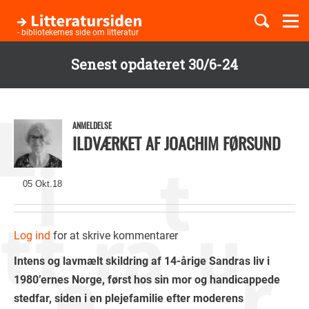
Togg
navi
- bibliotekernes side om litteratur
Senest opdateret 30/6-24
Børnebøger
Gå
til
Boglister
hovedindhold
ANMELDELSE
ILDVÆRKET AF JOACHIM FØRSUND
Temaer
05 Okt.18
Log ind
for at skrive kommentarer
Intens og lavmælt skildring af 14-årige Sandras liv i
1980’ernes Norge, først hos sin mor og handicappede
stedfar, siden i en plejefamilie efter moderens