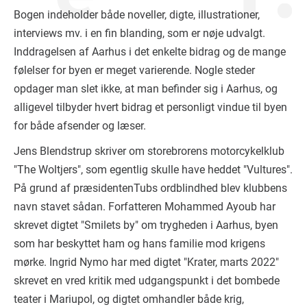
Bogen indeholder både noveller, digte, illustrationer,
interviews mv. i en fin blanding, som er nøje udvalgt.
Inddragelsen af Aarhus i det enkelte bidrag og de mange
følelser for byen er meget varierende. Nogle steder
opdager man slet ikke, at man befinder sig i Aarhus, og
alligevel tilbyder hvert bidrag et personligt vindue til byen
for både afsender og læser.
Jens Blendstrup skriver om storebrorens motorcykelklub
"The Woltjers", som egentlig skulle have heddet "Vultures".
På grund af præsidentenTubs ordblindhed blev klubbens
navn stavet sådan. Forfatteren Mohammed Ayoub har
skrevet digtet "Smilets by" om trygheden i Aarhus, byen
som har beskyttet ham og hans familie mod krigens
mørke. Ingrid Nymo har med digtet "Krater, marts 2022"
skrevet en vred kritik med udgangspunkt i det bombede
teater i Mariupol, og digtet omhandler både krig,