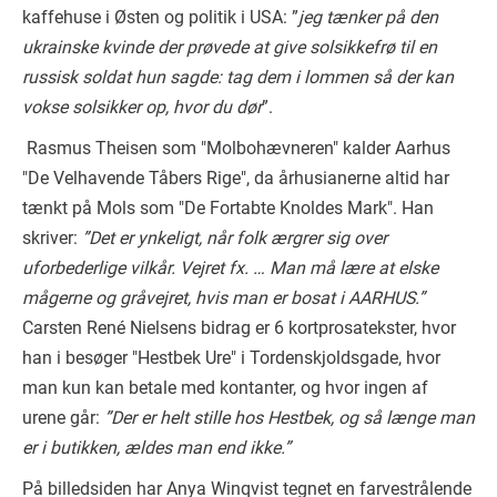
kaffehuse i Østen og politik i USA: ”
jeg tænker på den
ukrainske kvinde der prøvede at give solsikkefrø til en
russisk soldat hun sagde: tag dem i lommen så der kan
vokse solsikker op, hvor du dør
”.
Rasmus Theisen som "Molbohævneren" kalder Aarhus
"De Velhavende Tåbers Rige", da århusianerne altid har
tænkt på Mols som "De Fortabte Knoldes Mark". Han
skriver:
”Det er ynkeligt, når folk ærgrer sig over
uforbederlige vilkår. Vejret fx. … Man må lære at elske
mågerne og gråvejret, hvis man er bosat i AARHUS.”
Carsten René Nielsens bidrag er 6 kortprosatekster, hvor
han i besøger "Hestbek Ure" i Tordenskjoldsgade, hvor
man kun kan betale med kontanter, og hvor ingen af
urene går:
”Der er helt stille hos Hestbek, og så længe man
er i butikken, ældes man end ikke.”
På billedsiden har Anya Winqvist tegnet en farvestrålende