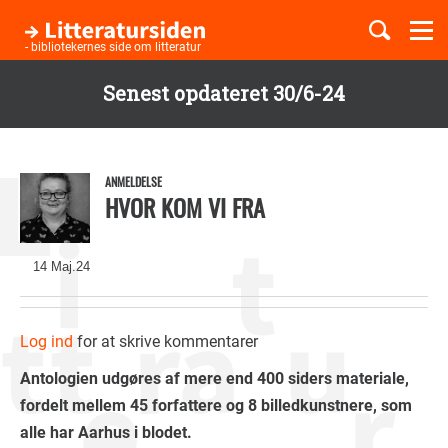
Togg
navi
- bibliotekernes side om litteratur
Senest opdateret 30/6-24
Børnebøger
Gå
til
Boglister
hovedindhold
ANMELDELSE
HVOR KOM VI FRA
Temaer
14 Maj.24
Log ind
for at skrive kommentarer
Antologien udgøres af mere end 400 siders materiale,
fordelt mellem 45 forfattere og 8 billedkunstnere, som
alle har Aarhus i blodet.