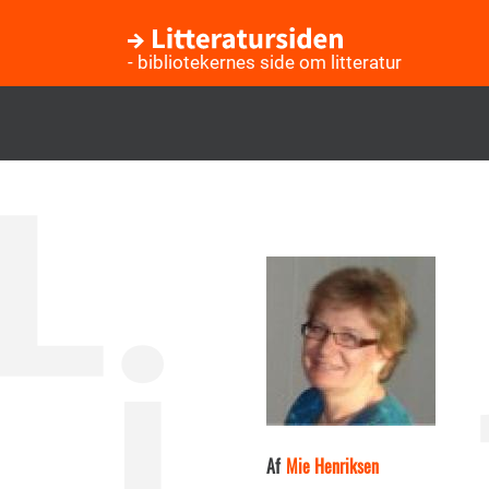
- bibliotekernes side om litteratur
Gå
til
hovedindhold
Af
Mie Henriksen