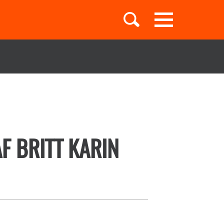
Toggle
navigation
Børnebøger
Boglister
F BRITT KARIN
Temaer