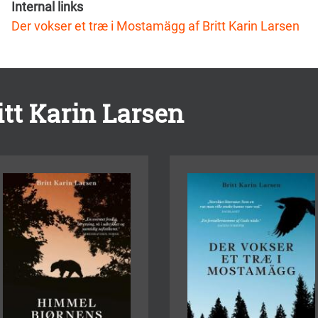
Internal links
Der vokser et træ i Mostamägg af Britt Karin Larsen
itt Karin Larsen