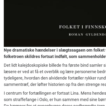
Nye dramatiske hændelser i slægtssagaen om folket 
folketroen skildres fortsat indfølt, som sammenholde
Det lidt kalejdoskopiske billede fra første bind samler sig
læsere er ved at få et overblik og lære personerne bed
tydeligere, hvordan den alvidende fortæller rykker run
sammentræf, der løfter historien op fra den strenge re
I centrum for fortællingen er fortsat Lina. Mens hende
som straffefange i Oslo, er hun sammen med sine børn 
De kæmper for at genopbygge deres nedbrændte torp M