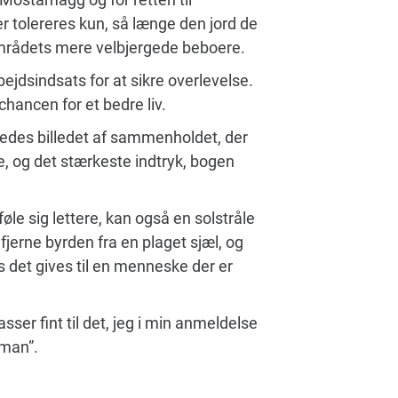
er tolereres kun, så længe den jord de
 områdets mere velbjergede beboere.
ejdsindsats for at sikre overlevelse.
 chancen for et bedre liv.
eledes billedet af sammenholdet, der
, og det stærkeste indtryk, bogen
le sig lettere, kan også en solstråle
fjerne byrden fra en plaget sjæl, og
is det gives til en menneske der er
sser fint til det, jeg i min anmeldelse
oman”.