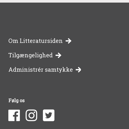
-
Om Litteratursiden
Tilgængelighed
bibliotekernes
Administrér samtykke
side
om
Følg os
litteratur