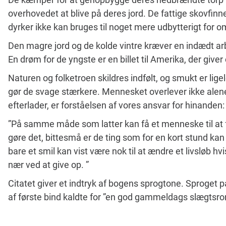
overhovedet at blive på deres jord. De fattige skovfinn
dyrker ikke kan bruges til noget mere udbytterigt for
Den magre jord og de kolde vintre kræver en indædt arb
En drøm for de yngste er en billet til Amerika, der giver
Naturen og folketroen skildres indfølt, og smukt er lig
gør de svage stærkere. Mennesket overlever ikke alene
efterlader, er forståelsen af vores ansvar for hinanden:
”På samme måde som latter kan få et menneske til at fø
gøre det, bittesmå er de ting som for en kort stund kan 
bare et smil kan vist være nok til at ændre et livsløb hv
nær ved at give op. ”
Citatet giver et indtryk af bogens sprogtone. Sproget pa
af første bind kaldte for ”en god gammeldags slægtsr