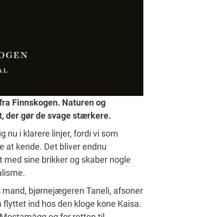
fra Finnskogen. Naturen og
t, der gør de svage stærkere.
 nu i klarere linjer, fordi vi som
re at kende. Det bliver endnu
dt med sine brikker og skaber nogle
alisme.
s mand, bjørnejægeren Taneli, afsoner
flyttet ind hos den kloge kone Kaisa.
ostamägg og for retten til