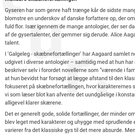
Gyseren har som genre haft trænge kår de sidste mange
blomstre en underskov af danske forfattere op, der om
fuld flor. Især igennem de mange antologier, der ser da
af de gysertalenter, der gemmer sig derude. Alice Aag
talent.
I ’Galgeleg - skæbnefortællinger’ har Aagaard samlet nog
udgivet i diverse antologier – samtidig med at hun har 
beskriver selv i forordet novellerne som ”værende i fa
at hun bevidst har forsøgt at lægge afstand til den klas
fokuseret på skæbnefortællingen, hvor karakterernes 
vi som læser blot kan afvente det uundgåelige i kons
alligevel klarer skærene.
Det er generelt gode, solide fortællinger, der minder o
blev leget med karakterer og uhygge med sprudlende e
varierer fra det klassiske gys til det mere absurde. 