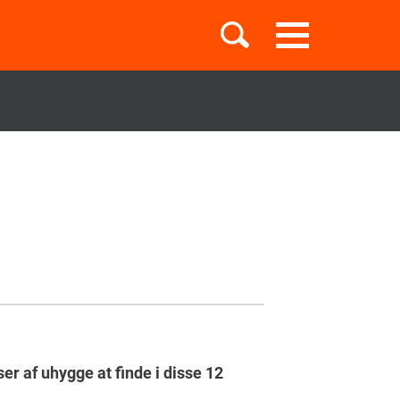
Toggle
navigation
Børnebøger
Boglister
Temaer
er af uhygge at finde i disse 12