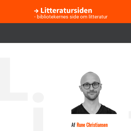
- bibliotekernes side om litteratur
Gå
til
hovedindhold
Af
Rune Christiansen