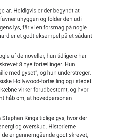
 år. Heldigvis er der begyndt at
favner uhyggen og folder den ud i
gens lys, får vi en forsmag på nogle
aard er et godt eksempel på et sådant
le af de noveller, hun tidligere har
skrevet 8 nye fortællinger. Hun
milie med gyset”, og hun understreger,
siske Hollywood-fortælling og i stedet
skæbne virker forudbestemt, og hvor
tant håb om, at hovedpersonen
m Stephen Kings tidlige gys, hvor der
nergi og overskud. Historierne
Men de er gennemgående godt skrevet,