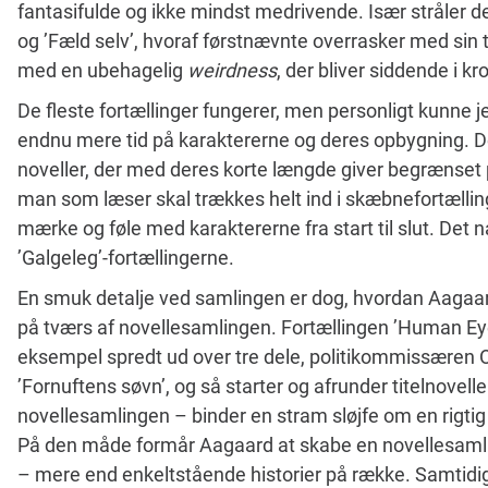
fantasifulde og ikke mindst medrivende. Især stråler de
og ’Fæld selv’, hvoraf førstnævnte overrasker med sin
med en ubehagelig
weirdness
, der bliver siddende i k
De fleste fortællinger fungerer, men personligt kunne 
endnu mere tid på karaktererne og deres opbygning. De
noveller, der med deres korte længde giver begrænset p
man som læser skal trækkes helt ind i skæbnefortællin
mærke og føle med karaktererne fra start til slut. Det n
’Galgeleg’-fortællingerne.
En smuk detalje ved samlingen er dog, hvordan Aagaar
på tværs af novellesamlingen. Fortællingen ’Human Ey
eksempel spredt ud over tre dele, politikommissæren O
’Fornuftens søvn’, og så starter og afrunder titelnovell
novellesamlingen – binder en stram sløjfe om en rigtig 
På den måde formår Aagaard at skabe en novellesamli
– mere end enkeltstående historier på række. Samtidig 