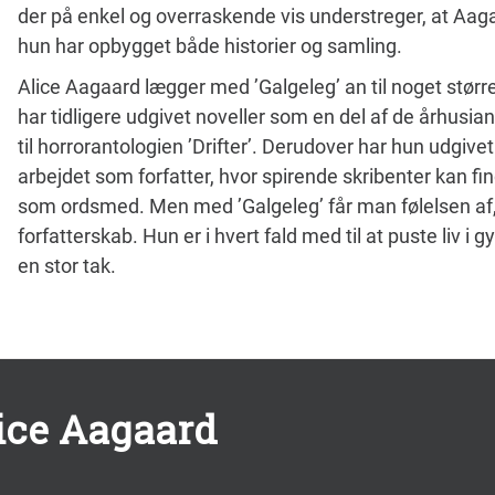
der på enkel og overraskende vis understreger, at Aag
hun har opbygget både historier og samling.
Alice Aagaard lægger med ’Galgeleg’ an til noget st
har tidligere udgivet noveller som en del af de århus
til horrorantologien ’Drifter’. Derudover har hun udgiv
arbejdet som forfatter, hvor spirende skribenter kan find
som ordsmed. Men med ’Galgeleg’ får man følelsen af, at 
forfatterskab. Hun er i hvert fald med til at puste liv i
en stor tak.
lice Aagaard