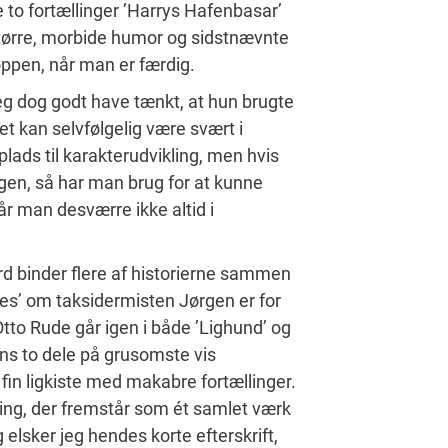
 to fortællinger ’Harrys Hafenbasar’
 tørre, morbide humor og sidstnævnte
roppen, når man er færdig.
jeg dog godt have tænkt, at hun brugte
t kan selvfølgelig være svært i
lads til karakterudvikling, men hvis
gen, så har man brug for at kunne
år man desværre ikke altid i
d binder flere af historierne sammen
es’ om taksidermisten Jørgen er for
tto Rude går igen i både ’Lighund’ og
ens to dele på grusomste vis
fin ligkiste med makabre fortællinger.
ng, der fremstår som ét samlet værk
elsker jeg hendes korte efterskrift,