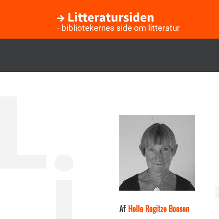
- bibliotekernes side om litteratur
Gå
til
hovedindhold
Af
Helle Regitze Boesen