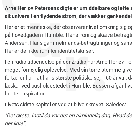
Arne Herløv Petersens digte er umiddelbare og lette a
sit univers i en flydende strøm, der vækker genkendel
Her er et menneske, der observerer livet omkring sig o
på hovedgaden i Humble. Hans ironi og skæve betragt
Andersen. Hans gammelmands-betragtninger og sans
Her er der ikke rum for identitetskriser.
I en radio udsendelse på den2radio har Arne Herløv Pet
meget fornøjelig oplevelse. Med sin tørre stemme giver
fortæller han, at hans største politiske sejr i 60 år var
læskur ved busholdestedet i Humble. Bussen afgår hve
hentet inspiration.
Livets sidste kapitel er ved at blive skrevet. Således:
”Det skete. Indtil da var det en almindelig dag. Hvad de
der ikke”.