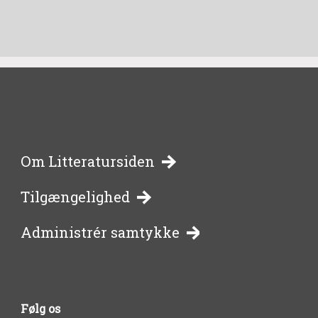
-
Om Litteratursiden
Tilgængelighed
bibliotekernes
Administrér samtykke
side
om
Følg os