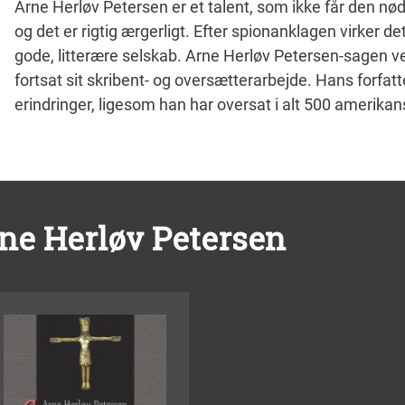
Arne Herløv Petersen er et talent, som ikke får den n
og det er rigtig ærgerligt. Efter spionanklagen virker 
gode, litterære selskab. Arne Herløv Petersen-sagen v
fortsat sit skribent- og oversætterarbejde. Hans forfat
erindringer, ligesom han har oversat i alt 500 amerika
rne Herløv Petersen