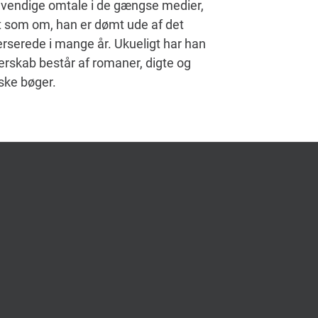
ødvendige omtale i de gængse medier,
det som om, han er dømt ude af det
erserede i mange år. Ukueligt har han
terskab består af romaner, digte og
nske bøger.