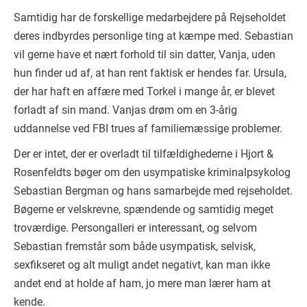
Samtidig har de forskellige medarbejdere på Rejseholdet
deres indbyrdes personlige ting at kæmpe med. Sebastian
vil gerne have et nært forhold til sin datter, Vanja, uden
hun finder ud af, at han rent faktisk er hendes far. Ursula,
der har haft en affære med Torkel i mange år, er blevet
forladt af sin mand. Vanjas drøm om en 3-årig
uddannelse ved FBI trues af familiemæssige problemer.
Der er intet, der er overladt til tilfældighederne i Hjort &
Rosenfeldts bøger om den usympatiske kriminalpsykolog
Sebastian Bergman og hans samarbejde med rejseholdet.
Bøgerne er velskrevne, spændende og samtidig meget
troværdige. Persongalleri er interessant, og selvom
Sebastian fremstår som både usympatisk, selvisk,
sexfikseret og alt muligt andet negativt, kan man ikke
andet end at holde af ham, jo mere man lærer ham at
kende.