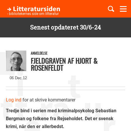
Togg
navi
- bibliotekernes side om litteratur
Senest opdateret 30/6-24
Børnebøger
Gå
til
Boglister
hovedindhold
ANMELDELSE
FJELDGRAVEN AF HJORT &
ROSENFELDT
Temaer
06 Dec.12
Log ind
for at skrive kommentarer
Tredje bind i serien med kriminalpsykolog Sebastian
Bergman og folkene fra Rejseholdet. Det er svensk
krimi, når den er allerbedst.