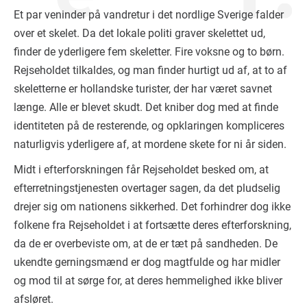
Et par veninder på vandretur i det nordlige Sverige falder
over et skelet. Da det lokale politi graver skelettet ud,
finder de yderligere fem skeletter. Fire voksne og to børn.
Rejseholdet tilkaldes, og man finder hurtigt ud af, at to af
skeletterne er hollandske turister, der har været savnet
længe. Alle er blevet skudt. Det kniber dog med at finde
identiteten på de resterende, og opklaringen kompliceres
naturligvis yderligere af, at mordene skete for ni år siden.
Midt i efterforskningen får Rejseholdet besked om, at
efterretningstjenesten overtager sagen, da det pludselig
drejer sig om nationens sikkerhed. Det forhindrer dog ikke
folkene fra Rejseholdet i at fortsætte deres efterforskning,
da de er overbeviste om, at de er tæt på sandheden. De
ukendte gerningsmænd er dog magtfulde og har midler
og mod til at sørge for, at deres hemmelighed ikke bliver
afsløret.