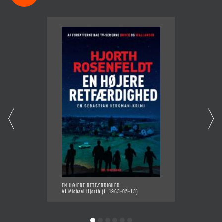
EN HØJERE RETFÆRDIGHED
DE UEG
Af Michael Hjorth (f. 1963-05-13)
Af Mich