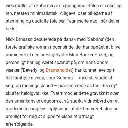
virkemidler at skabe nerve i tegningerne. Stilen er enkel og
ren, næsten minimalistisk. Alligevel oser billederne af
stemning og uudtalte følelser. Tegneseriemagi, når det er
bedst.
Nick Drnsaso debuterede på dansk med ’Sabrina’ (den
første grafiske roman nogensinde, der har opnået at blive
nomineret til den prestigefyldte Man Booker Prize), og
personligt har jeg været spændt på, om hans andre
værker (’Beverly’ og
Dramaholdet
) har kunnet leve op til
det tårnhøje niveau, som ’Sabrina’ – med sit studie af
sorg og meningsløshed – præsenterede os for. ’Beverly’
skuffer heldigvis ikke. Tværtimod er dette gravskrift over
den amerikanske ungdom et så stærkt vidnesbyrd om et
moderne teenageliv i opløsning, at det har været stort set
umuligt for mig at slippe følelsen af afmagt
efterfølgende.