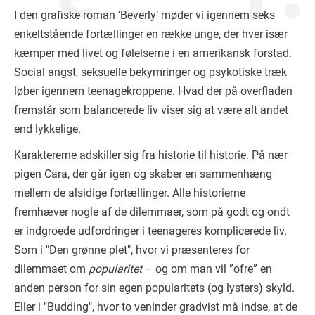
I den grafiske roman ’Beverly’ møder vi igennem seks
enkeltstående fortællinger en række unge, der hver især
kæmper med livet og følelserne i en amerikansk forstad.
Social angst, seksuelle bekymringer og psykotiske træk
løber igennem teenagekroppene. Hvad der på overfladen
fremstår som balancerede liv viser sig at være alt andet
end lykkelige.
Karaktererne adskiller sig fra historie til historie. På nær
pigen Cara, der går igen og skaber en sammenhæng
mellem de alsidige fortællinger. Alle historierne
fremhæver nogle af de dilemmaer, som på godt og ondt
er indgroede udfordringer i teenageres komplicerede liv.
Som i "Den grønne plet", hvor vi præsenteres for
dilemmaet om
popularitet
– og om man vil ”ofre” en
anden person for sin egen popularitets (og lysters) skyld.
Eller i "Budding", hvor to veninder gradvist må indse, at de