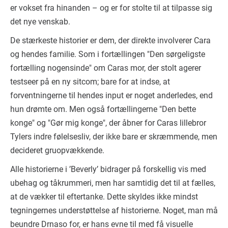
er vokset fra hinanden – og er for stolte til at tilpasse sig
det nye venskab.
De stærkeste historier er dem, der direkte involverer Cara
og hendes familie. Som i fortællingen "Den sørgeligste
fortælling nogensinde" om Caras mor, der stolt agerer
testseer på en ny sitcom; bare for at indse, at
forventningerne til hendes input er noget anderledes, end
hun drømte om. Men også fortællingerne "Den bette
konge" og "Gør mig konge", der åbner for Caras lillebror
Tylers indre følelsesliv, der ikke bare er skræmmende, men
decideret gruopvækkende.
Alle historierne i ’Beverly’ bidrager på forskellig vis med
ubehag og tåkrummeri, men har samtidig det til at fælles,
at de vækker til eftertanke. Dette skyldes ikke mindst
tegningernes understøttelse af historierne. Noget, man må
beundre Drnaso for, er hans evne til med få visuelle