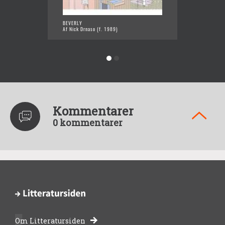
BEVERLY
DRAMA
Af Nick Drnaso (f. 1989)
Af Nick
Kommentarer
0 kommentarer
Om Litteratursiden