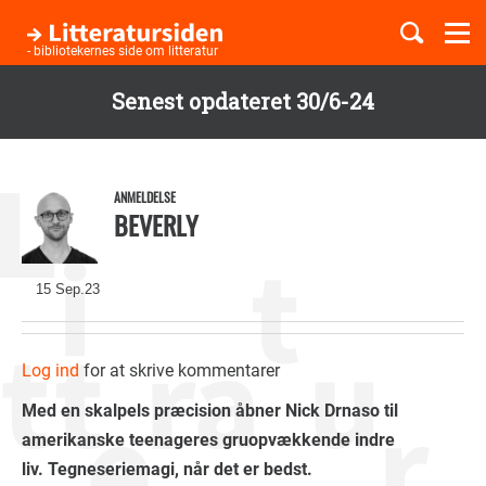
Togg
navi
- bibliotekernes side om litteratur
Senest opdateret 30/6-24
Børnebøger
Gå
til
Boglister
hovedindhold
ANMELDELSE
BEVERLY
Temaer
15 Sep.23
Log ind
for at skrive kommentarer
Med en skalpels præcision åbner Nick Drnaso til
amerikanske teenageres gruopvækkende indre
liv. Tegneseriemagi, når det er bedst.