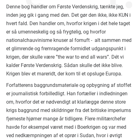
Denne bog handler om Første Verdenskrig, tænkte jeg,
inden jeg gik i gang med den. Det gør den ikke, ikke KUN i
hvert fald. Den handler om, hvorfor krigen i det hele taget
er så umenneskelig og så frygtelig, og hvorfor
nationalchauvinisme knuser al fornuft - alt sammen med
et glimrende og fremragende formidlet udgangspunkt i
krigen, der skulle være ”the war to end all wars”. Dét vi
kalder Første Verdenskrig. Sådan skulle det ikke blive.
Krigen blev et mareridt, der kom til et opsluge Europa.
Forfatterens baggrundsmateriale og opbygning af stoffet
er journalistisk forbilledligt. Han fortæller i indledningen
om, hvorfor det er nødvendigt at klarlægge denne store
krigs baggrund med skildringer fra det britiske imperiums
fjerneste hjørner mange år tidligere. Flere militærchefer
havde for eksempel været med i Boerkrigen og var med
ved nedkæmpningen af et oprør i Sudan, hvor i øvrigt