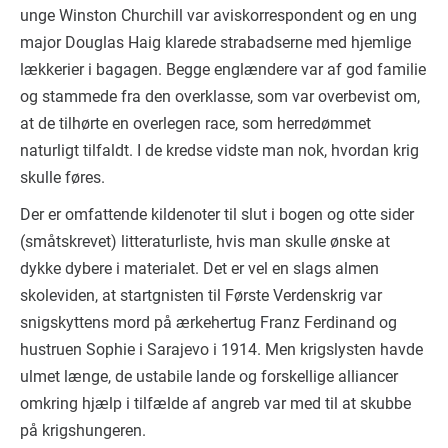
unge Winston Churchill var aviskorrespondent og en ung
major Douglas Haig klarede strabadserne med hjemlige
lækkerier i bagagen. Begge englændere var af god familie
og stammede fra den overklasse, som var overbevist om,
at de tilhørte en overlegen race, som herredømmet
naturligt tilfaldt. I de kredse vidste man nok, hvordan krig
skulle føres.
Der er omfattende kildenoter til slut i bogen og otte sider
(småtskrevet) litteraturliste, hvis man skulle ønske at
dykke dybere i materialet. Det er vel en slags almen
skoleviden, at startgnisten til Første Verdenskrig var
snigskyttens mord på ærkehertug Franz Ferdinand og
hustruen Sophie i Sarajevo i 1914. Men krigslysten havde
ulmet længe, de ustabile lande og forskellige alliancer
omkring hjælp i tilfælde af angreb var med til at skubbe
på krigshungeren.