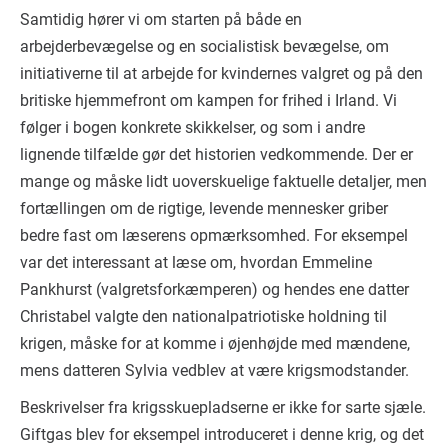
Samtidig hører vi om starten på både en
arbejderbevægelse og en socialistisk bevægelse, om
initiativerne til at arbejde for kvindernes valgret og på den
britiske hjemmefront om kampen for frihed i Irland. Vi
følger i bogen konkrete skikkelser, og som i andre
lignende tilfælde gør det historien vedkommende. Der er
mange og måske lidt uoverskuelige faktuelle detaljer, men
fortællingen om de rigtige, levende mennesker griber
bedre fast om læserens opmærksomhed. For eksempel
var det interessant at læse om, hvordan Emmeline
Pankhurst (valgretsforkæmperen) og hendes ene datter
Christabel valgte den nationalpatriotiske holdning til
krigen, måske for at komme i øjenhøjde med mændene,
mens datteren Sylvia vedblev at være krigsmodstander.
Beskrivelser fra krigsskuepladserne er ikke for sarte sjæle.
Giftgas blev for eksempel introduceret i denne krig, og det