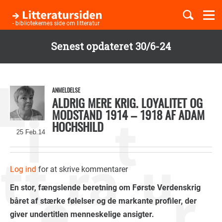
Togg
navi
- bibliotekernes side om litteratur
Senest opdateret 30/6-24
Børnebøger
Gå
til
Boglister
hovedindhold
ANMELDELSE
ALDRIG MERE KRIG. LOYALITET OG
MODSTAND 1914 – 1918 AF ADAM
HOCHSHILD
Temaer
25 Feb.14
Log ind
for at skrive kommentarer
En stor, fængslende beretning om Første Verdenskrig
båret af stærke følelser og de markante profiler, der
giver undertitlen menneskelige ansigter.