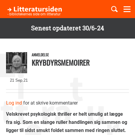
Togg
navi
- bibliotekernes side om litteratur
Senest opdateret 30/6-24
Børnebøger
Gå
til
Boglister
hovedindhold
ANMELDELSE
KRYBDYRSMEMOIRER
Temaer
21 Sep.21
Log ind
for at skrive kommentarer
Velskrevet psykologisk thriller er helt umulig at lægge
fra sig. Som en slange ruller handlingen sig sammen og
ligger til sidst smukt foldet sammen med ringen sluttet.