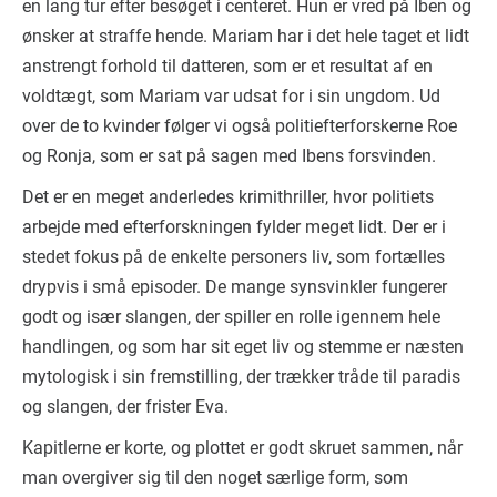
en lang tur efter besøget i centeret. Hun er vred på Iben og
ønsker at straffe hende. Mariam har i det hele taget et lidt
anstrengt forhold til datteren, som er et resultat af en
voldtægt, som Mariam var udsat for i sin ungdom. Ud
over de to kvinder følger vi også politiefterforskerne Roe
og Ronja, som er sat på sagen med Ibens forsvinden.
Det er en meget anderledes krimithriller, hvor politiets
arbejde med efterforskningen fylder meget lidt. Der er i
stedet fokus på de enkelte personers liv, som fortælles
drypvis i små episoder. De mange synsvinkler fungerer
godt og især slangen, der spiller en rolle igennem hele
handlingen, og som har sit eget liv og stemme er næsten
mytologisk i sin fremstilling, der trækker tråde til paradis
og slangen, der frister Eva.
Kapitlerne er korte, og plottet er godt skruet sammen, når
man overgiver sig til den noget særlige form, som