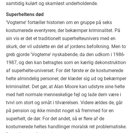
samtidig kulørt og skamløst underholdende.
Superheltens død
'Vogterne' fortæller historien om en gruppe på seks
kostumerede eventyrere, der bekæmper kriminalitet. På
sin vis er det et traditionelt superhelteunivers med en
skurk, der vil udslette en del af jordens befolkning. Men to
greb gjorde 'Vogterne' nyskabende, da den udkom i 1986-
1987, og den kan betragtes som en kærlig dekonstruktion
af superhelte-universet. For det første er de kostumerede
helte almindelig personer, der klæder sig ud og bekæmper
kriminalitet. Det gør, at Alan Moore kan udstyre sine helte
med helt normale menneskelige fejl og lade dem være i
tvivl om stort og småt i tilværelsen. Videre ældes de, går
på pension og ikke mindst noget så fremmed for en
superhelt, de dør. For det andet, så er flere af de
kostumerede heltes handlinger moralsk ret problematiske.