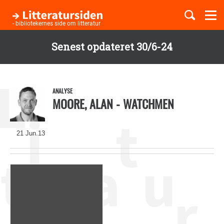
Togg
navi
- bibliotekernes side om litteratur
Senest opdateret 30/6-24
Børnebøger
Gå
til
Boglister
hovedindhold
ANALYSE
MOORE, ALAN - WATCHMEN
Temaer
21 Jun.13