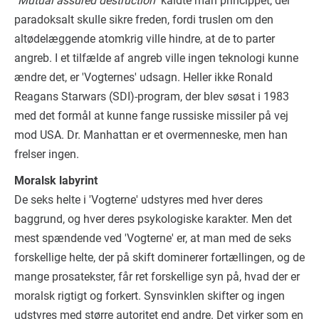
"Mutual assured destruction"
kaldte man princippet, der
paradoksalt skulle sikre freden, fordi truslen om den
altødelæggende atomkrig ville hindre, at de to parter
angreb. I et tilfælde af angreb ville ingen teknologi kunne
ændre det, er 'Vogternes' udsagn. Heller ikke Ronald
Reagans Starwars (SDI)-program, der blev søsat i 1983
med det formål at kunne fange russiske missiler på vej
mod USA. Dr. Manhattan er et overmenneske, men han
frelser ingen.
Moralsk labyrint
De seks helte i 'Vogterne' udstyres med hver deres
baggrund, og hver deres psykologiske karakter. Men det
mest spændende ved 'Vogterne' er, at man med de seks
forskellige helte, der på skift dominerer fortællingen, og de
mange prosatekster, får ret forskellige syn på, hvad der er
moralsk rigtigt og forkert. Synsvinklen skifter og ingen
udstyres med større autoritet end andre. Det virker som en