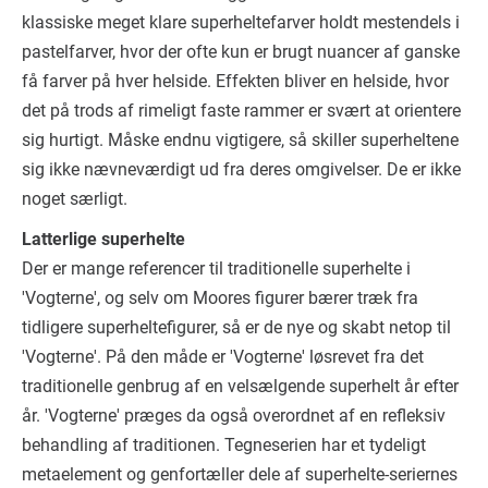
klassiske meget klare superheltefarver holdt mestendels i
pastelfarver, hvor der ofte kun er brugt nuancer af ganske
få farver på hver helside. Effekten bliver en helside, hvor
det på trods af rimeligt faste rammer er svært at orientere
sig hurtigt. Måske endnu vigtigere, så skiller superheltene
sig ikke nævneværdigt ud fra deres omgivelser. De er ikke
noget særligt.
Latterlige superhelte
Der er mange referencer til traditionelle superhelte i
'Vogterne', og selv om Moores figurer bærer træk fra
tidligere superheltefigurer, så er de nye og skabt netop til
'Vogterne'. På den måde er 'Vogterne' løsrevet fra det
traditionelle genbrug af en velsælgende superhelt år efter
år. 'Vogterne' præges da også overordnet af en refleksiv
behandling af traditionen. Tegneserien har et tydeligt
metaelement og genfortæller dele af superhelte-seriernes