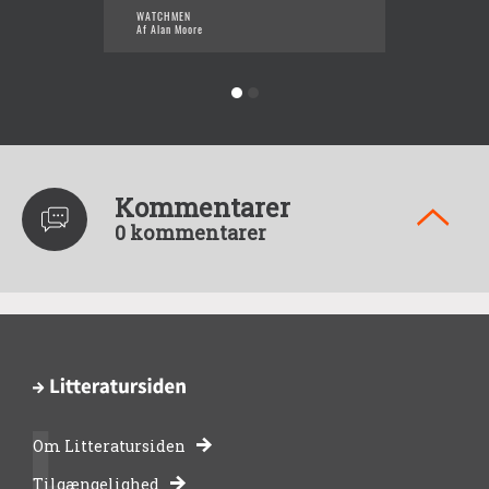
WATCHMEN
DET HE
Af Alan Moore
Af Alan
Kommentarer
0 kommentarer
Om Litteratursiden
-
Tilgængelighed