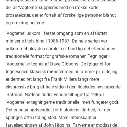
del af 'Vogterne' suppleres med en række korte
prosatekster, der er fortalt af forskellige personer blandt
og omkring heltene.
'Vogterne' udkom i første omgang som en afsluttet
miniserie i tolv bind i 1986-1987. Da hele serien var
udkommet blev den samlet i ét bind lig det efterhånden
traditionelle format for grafiske romaner. Tegninger i
'Vogterne' er tegnet af Dave Gibbons. De følger et for
tegneserien klassisk mønster med ni rammer pr. side, og
er dermed ret langt fra Frank Millers langt mere
ekspressive brug af hele siden i den ligeledes nyskabende
'Batman: Nattens ridder vender tilbage' fra 1986. I
'Vogterne' er tegningerne traditionelle, men fungerer godt.
Det er også nødvendigt for historiens klarhed, for der
springes ofte i tid og sted. Mere interessant er
farvelægningen af John Higgins. Farverne er modsat de