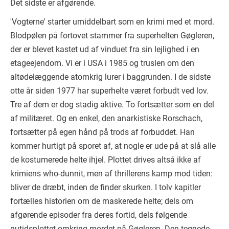
Det sidste er afgørende.
'Vogterne' starter umiddelbart som en krimi med et mord.
Blodpølen på fortovet stammer fra superhelten Gøgleren,
der er blevet kastet ud af vinduet fra sin lejlighed i en
etageejendom. Vi er i USA i 1985 og truslen om den
altødelæggende atomkrig lurer i baggrunden. I de sidste
otte år siden 1977 har superhelte været forbudt ved lov.
Tre af dem er dog stadig aktive. To fortsætter som en del
af militæret. Og en enkel, den anarkistiske Rorschach,
fortsætter på egen hånd på trods af forbuddet. Han
kommer hurtigt på sporet af, at nogle er ude på at slå alle
de kostumerede helte ihjel. Plottet drives altså ikke af
krimiens who-dunnit, men af thrillerens kamp mod tiden:
bliver de dræbt, inden de finder skurken. I tolv kapitler
fortælles historien om de maskerede helte; dels om
afgørende episoder fra deres fortid, dels følgende
nutidsplottet omkring mordet på Gøgleren. Den tegnede