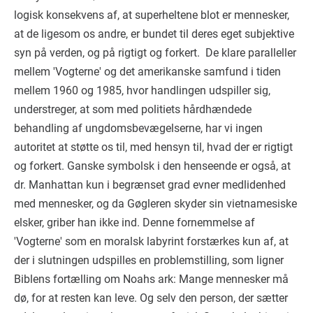
logisk konsekvens af, at superheltene blot er mennesker,
at de ligesom os andre, er bundet til deres eget subjektive
syn på verden, og på rigtigt og forkert. De klare paralleller
mellem 'Vogterne' og det amerikanske samfund i tiden
mellem 1960 og 1985, hvor handlingen udspiller sig,
understreger, at som med politiets hårdhændede
behandling af ungdomsbevægelserne, har vi ingen
autoritet at støtte os til, med hensyn til, hvad der er rigtigt
og forkert. Ganske symbolsk i den henseende er også, at
dr. Manhattan kun i begrænset grad evner medlidenhed
med mennesker, og da Gøgleren skyder sin vietnamesiske
elsker, griber han ikke ind. Denne fornemmelse af
'Vogterne' som en moralsk labyrint forstærkes kun af, at
der i slutningen udspilles en problemstilling, som ligner
Biblens fortælling om Noahs ark: Mange mennesker må
dø, for at resten kan leve. Og selv den person, der sætter