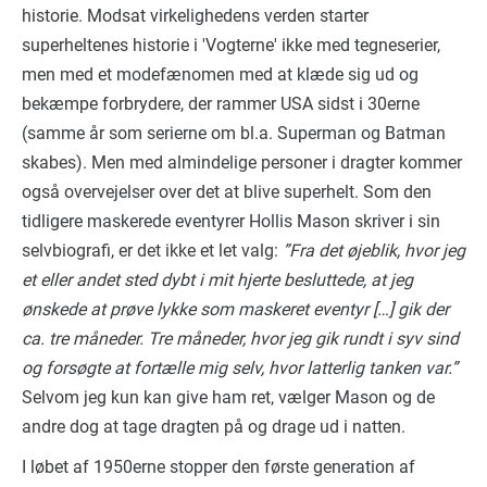
historie. Modsat virkelighedens verden starter
superheltenes historie i 'Vogterne' ikke med tegneserier,
men med et modefænomen med at klæde sig ud og
bekæmpe forbrydere, der rammer USA sidst i 30erne
(samme år som serierne om bl.a. Superman og Batman
skabes). Men med almindelige personer i dragter kommer
også overvejelser over det at blive superhelt. Som den
tidligere maskerede eventyrer Hollis Mason skriver i sin
selvbiografi, er det ikke et let valg:
”Fra det øjeblik, hvor jeg
et eller andet sted dybt i mit hjerte besluttede, at jeg
ønskede at prøve lykke som maskeret eventyr […] gik der
ca. tre måneder. Tre måneder, hvor jeg gik rundt i syv sind
og forsøgte at fortælle mig selv, hvor latterlig tanken var.”
Selvom jeg kun kan give ham ret, vælger Mason og de
andre dog at tage dragten på og drage ud i natten.
I løbet af 1950erne stopper den første generation af