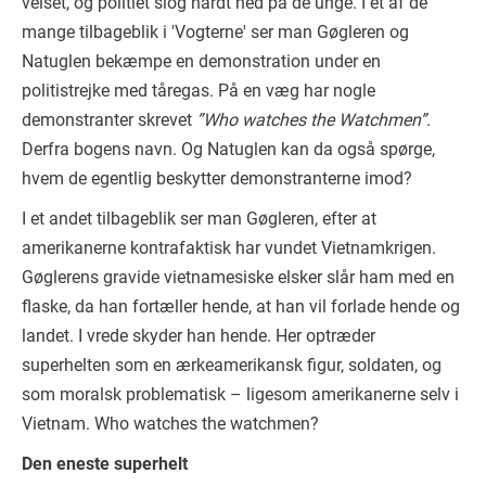
velset, og politiet slog hårdt ned på de unge. I et af de
mange tilbageblik i 'Vogterne' ser man Gøgleren og
Natuglen bekæmpe en demonstration under en
politistrejke med tåregas. På en væg har nogle
demonstranter skrevet
”Who watches the Watchmen”
.
Derfra bogens navn. Og Natuglen kan da også spørge,
hvem de egentlig beskytter demonstranterne imod?
I et andet tilbageblik ser man Gøgleren, efter at
amerikanerne kontrafaktisk har vundet Vietnamkrigen.
Gøglerens gravide vietnamesiske elsker slår ham med en
flaske, da han fortæller hende, at han vil forlade hende og
landet. I vrede skyder han hende. Her optræder
superhelten som en ærkeamerikansk figur, soldaten, og
som moralsk problematisk – ligesom amerikanerne selv i
Vietnam. Who watches the watchmen?
Den eneste superhelt