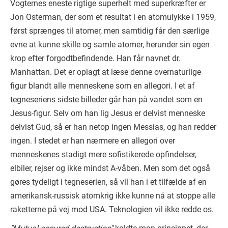
Vogternes eneste rigtige superhelt med superkræfter er
Jon Osterman, der som et resultat i en atomulykke i 1959,
først sprænges til atomer, men samtidig får den særlige
evne at kunne skille og samle atomer, herunder sin egen
krop efter forgodtbefindende. Han får navnet dr.
Manhattan. Det er oplagt at læse denne overnaturlige
figur blandt alle menneskene som en allegori. I et af
tegneseriens sidste billeder går han på vandet som en
Jesus-figur. Selv om han lig Jesus er delvist menneske
delvist Gud, så er han netop ingen Messias, og han redder
ingen. I stedet er han nærmere en allegori over
menneskenes stadigt mere sofistikerede opfindelser,
elbiler, rejser og ikke mindst A-våben. Men som det også
gøres tydeligt i tegneserien, så vil han i et tilfælde af en
amerikansk-russisk atomkrig ikke kunne nå at stoppe alle
raketterne på vej mod USA. Teknologien vil ikke redde os.