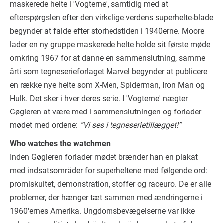
maskerede helte i 'Vogterne', samtidig med at
efterspørgslen efter den virkelige verdens superhelte-blade
begynder at falde efter storhedstiden i 1940erne. Moore
lader en ny gruppe maskerede helte holde sit første møde
omkring 1967 for at danne en sammenslutning, samme
årti som tegneserieforlaget Marvel begynder at publicere
en række nye helte som X-Men, Spiderman, Iron Man og
Hulk. Det sker i hver deres serie. I 'Vogterne' nægter
Gøgleren at være med i sammenslutningen og forlader
mødet med ordene:
”Vi ses i tegneserietillægget!”
Who watches the watchmen
Inden Gøgleren forlader mødet brænder han en plakat
med indsatsområder for superheltene med følgende ord:
promiskuitet, demonstration, stoffer og raceuro. De er alle
problemer, der hænger tæt sammen med ændringerne i
1960'ernes Amerika. Ungdomsbevægelserne var ikke