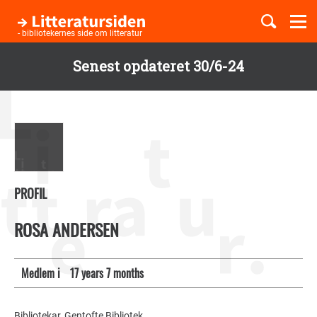
Togg
navi
- bibliotekernes side om litteratur
Senest opdateret 30/6-24
Børnebøger
Gå
til
Boglister
hovedindhold
Temaer
PROFIL
ROSA ANDERSEN
Medlem i
17 years 7 months
Bibliotekar, Gentofte Bibliotek