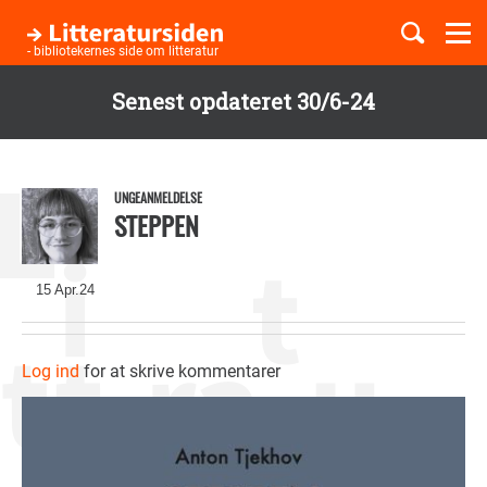
Togg
navi
- bibliotekernes side om litteratur
Senest opdateret 30/6-24
Børnebøger
Gå
til
Boglister
hovedindhold
UNGEANMELDELSE
STEPPEN
Temaer
15 Apr.24
Log ind
for at skrive kommentarer