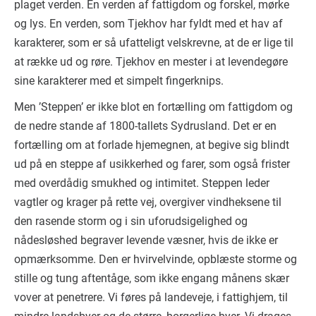
plaget verden. En verden af fattigdom og forskel, mørke
og lys. En verden, som Tjekhov har fyldt med et hav af
karakterer, som er så ufatteligt velskrevne, at de er lige til
at række ud og røre. Tjekhov en mester i at levendegøre
sine karakterer med et simpelt fingerknips.
Men ’Steppen’ er ikke blot en fortælling om fattigdom og
de nedre stande af 1800-tallets Sydrusland. Det er en
fortælling om at forlade hjemegnen, at begive sig blindt
ud på en steppe af usikkerhed og farer, som også frister
med overdådig smukhed og intimitet. Steppen leder
vagtler og krager på rette vej, overgiver vindheksene til
den rasende storm og i sin uforudsigelighed og
nådesløshed begraver levende væsner, hvis de ikke er
opmærksomme. Den er hvirvelvinde, opblæste storme og
stille og tung aftentåge, som ikke engang månens skær
vover at penetrere. Vi føres på landeveje, i fattighjem, til