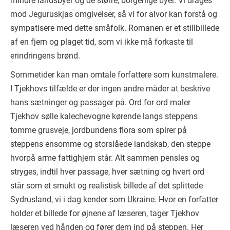
mindre landsbyer og de større, borgerlige byer. Vi drages
mod Jeguruskjas omgivelser, så vi for alvor kan forstå og
sympatisere med dette småfolk. Romanen er et stillbillede
af en fjern og plaget tid, som vi ikke må forkaste til
erindringens brønd.
Sommetider kan man omtale forfattere som kunstmalere.
I Tjekhovs tilfælde er der ingen andre måder at beskrive
hans sætninger og passager på. Ord for ord maler
Tjekhov sølle kalechevogne kørende langs steppens
tomme grusveje, jordbundens flora som spirer på
steppens ensomme og storslåede landskab, den steppe
hvorpå arme fattighjem står. Alt sammen pensles og
stryges, indtil hver passage, hver sætning og hvert ord
står som et smukt og realistisk billede af det splittede
Sydrusland, vi i dag kender som Ukraine. Hvor en forfatter
holder et billede for øjnene af læseren, tager Tjekhov
læseren ved hånden og fører dem ind på steppen. Her