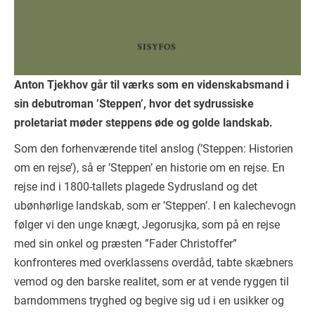
Anton Tjekhov går til værks som en videnskabsmand i
sin debutroman ’Steppen’, hvor det sydrussiske
proletariat møder steppens øde og golde landskab.
Som den forhenværende titel anslog (’Steppen: Historien
om en rejse’), så er ’Steppen’ en historie om en rejse. En
rejse ind i 1800-tallets plagede Sydrusland og det
ubønhørlige landskab, som er ’Steppen’. I en kalechevogn
følger vi den unge knægt, Jegorusjka, som på en rejse
med sin onkel og præsten ”Fader Christoffer”
konfronteres med overklassens overdåd, tabte skæbners
vemod og den barske realitet, som er at vende ryggen til
barndommens tryghed og begive sig ud i en usikker og