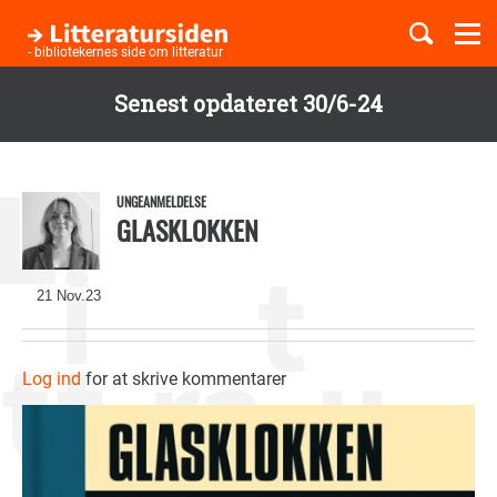
Togg
navi
- bibliotekernes side om litteratur
Senest opdateret 30/6-24
Børnebøger
Gå
til
Boglister
hovedindhold
UNGEANMELDELSE
GLASKLOKKEN
Temaer
21 Nov.23
Log ind
for at skrive kommentarer