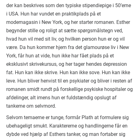
der kan beskrives som den typiske stipendiepige i 50’erne
i USA. Hun har vundet en praktikplads på et
modemagasin i New York, og her starter romanen. Esther
begynder stille og roligt at sætte spørgsmålstegn ved,
hvad hun vil med sit liv, og hvilken person hun er og vil
være. Da hun kommer hjem fra det glamourøse liv i New
York, får hun at vide, hun ikke har fået plads på et
eksklusivt skrivekursus, og her tager hendes depression
fat. Hun kan ikke skrive. Hun kan ikke sove. Hun kan ikke
leve. Hun bliver henvist til en psykiater og bliver i resten af
romanen smidt rundt på forskellige psykiske hospitaler og
afdelinger, alt imens hun er fuldstændig opslugt af
tankerne om selvmord.
Selvom temaerne er tunge, formår Plath at formulere sig
ubehageligt smukt. Karaktererne og handlingerne får en
dybde ved hjælp af Esthers tanker, og man fortaber sig