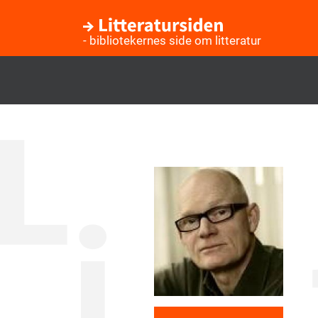
- bibliotekernes side om litteratur
Gå
til
hovedindhold