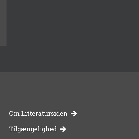
-
Om Litteratursiden
Tilgængelighed
bibliotekernes