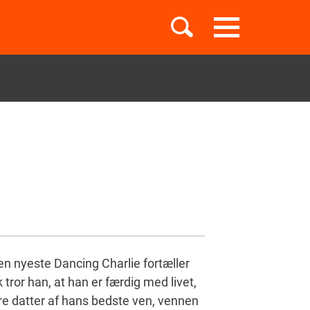
Toggle
navigation
Børnebøger
Boglister
Temaer
Den nyeste Dancing Charlie fortæller
tror han, at han er færdig med livet,
være datter af hans bedste ven, vennen