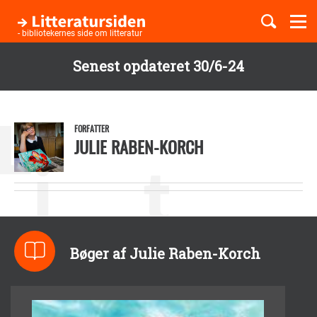
Togg
navi
- bibliotekernes side om litteratur
Senest opdateret 30/6-24
Børnebøger
Gå
til
Boglister
hovedindhold
FORFATTER
JULIE RABEN-KORCH
Temaer
Bøger af Julie Raben-Korch