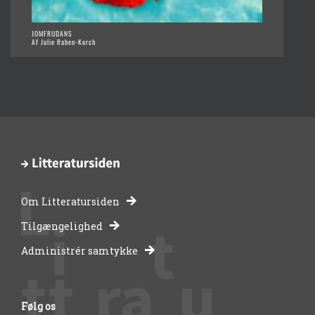
JOMFRUDANS
Af Julie Raben-Korch
Om Litteratursiden
-
Tilgængelighed
Administrér samtykke
bibliotekernes
side
Følg os