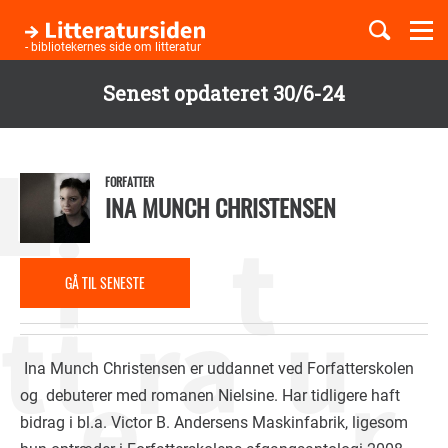
Togg
navi
- bibliotekernes side om litteratur
Senest opdateret 30/6-24
Børnebøger
Gå
til
Boglister
hovedindhold
FORFATTER
INA MUNCH CHRISTENSEN
Temaer
GÅ TIL SENESTE
ANMELDELSE
Ina Munch Christensen er uddannet ved Forfatterskolen
og
debuterer med romanen Nielsine. Har tidligere haft
bidrag i bl.a. Victor B. Andersens Maskinfabrik, ligesom