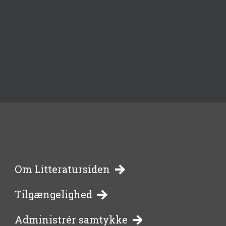
-
Om Litteratursiden
Tilgængelighed
bibliotekernes
Administrér samtykke