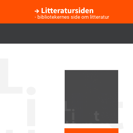
- bibliotekernes side om litteratur
Gå
til
hovedindhold