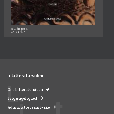
BLÅ ØJE (TÜRKÜ)
Af Deniz Kiy
Om Litteratursiden
-
Tilgængelighed
Administrér samtykke
bibliotekernes