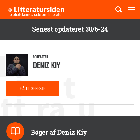
Togg
navi
- bibliotekernes side om litteratur
Senest opdateret 30/6-24
Børnebøger
Gå
til
Boglister
hovedindhold
FORFATTER
DENIZ KIY
Temaer
GÅ TIL SENESTE
ANMELDELSE
Bøger af Deniz Kiy