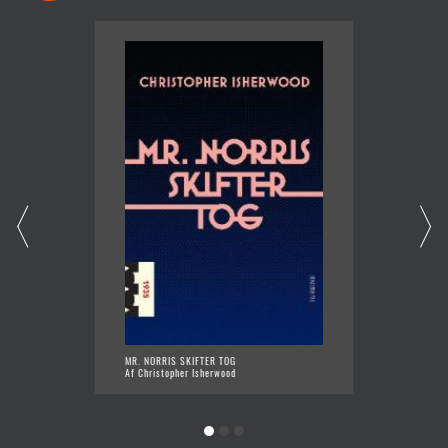
MR. NORRIS SKIFTER TOG
ENE MA
Af Christopher Isherwood
Af Chri