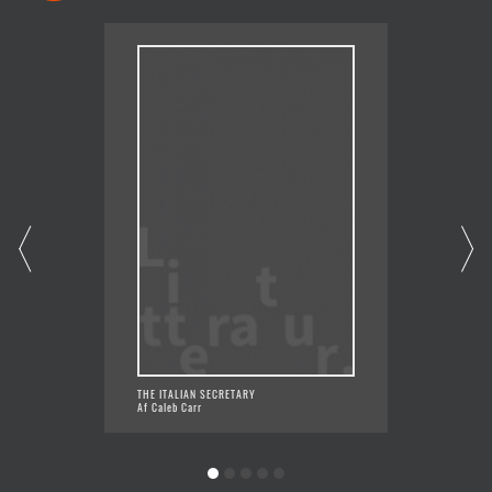
THE ITALIAN SECRETARY
KILLING
Af Caleb Carr
Af Cale