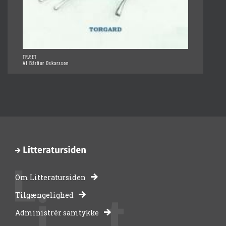
TRÆET
Af Bárður Oskarsson
Om Litteratursiden
-
Tilgængelighed
Administrér samtykke
bibliotekernes