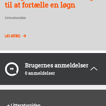
til at fortælle en løgn
Litteratursiden
LÆS ARTIKEL
Brugernes anmeldelser
0 anmeldelser