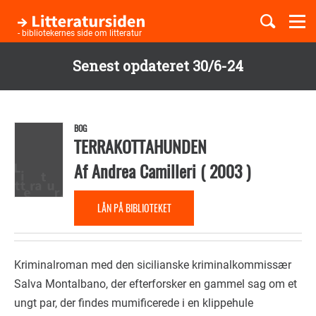
Togg
navi
- bibliotekernes side om litteratur
Senest opdateret 30/6-24
Børnebøger
Gå
til
Boglister
hovedindhold
BOG
TERRAKOTTAHUNDEN
Af
Andrea Camilleri
(
2003
)
Temaer
LÅN PÅ BIBLIOTEKET
Kriminalroman med den sicilianske kriminalkommissær
Salva Montalbano, der efterforsker en gammel sag om et
ungt par, der findes mumificerede i en klippehule