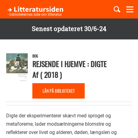
Togg
navi
- bibliotekernes side om litteratur
Senest opdateret 30/6-24
Børnebøger
Gå
til
Boglister
hovedindhold
BOG
REJSENDE I HJEMVE : DIGTE
Af
(
2018
)
Temaer
LÅN PÅ BIBLIOTEKET
Digte der eksperimenterer skævt med sproget og
metaforerne, lader modsætningerne blomstre og
reflekterer over livet og alderen, døden, længslen og