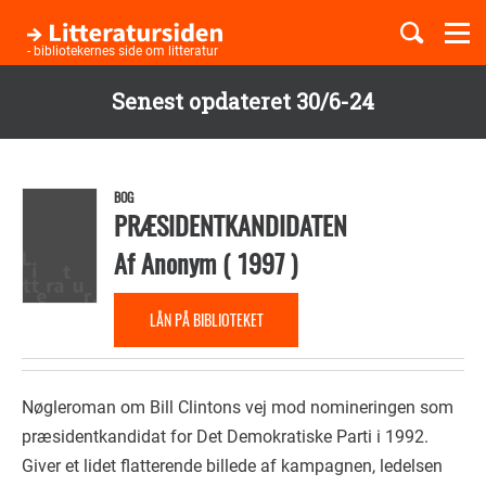
Togg
navi
- bibliotekernes side om litteratur
Senest opdateret 30/6-24
Børnebøger
Gå
til
Boglister
hovedindhold
BOG
PRÆSIDENTKANDIDATEN
Af
Anonym
(
1997
)
Temaer
LÅN PÅ BIBLIOTEKET
Nøgleroman om Bill Clintons vej mod nomineringen som
præsidentkandidat for Det Demokratiske Parti i 1992.
Giver et lidet flatterende billede af kampagnen, ledelsen