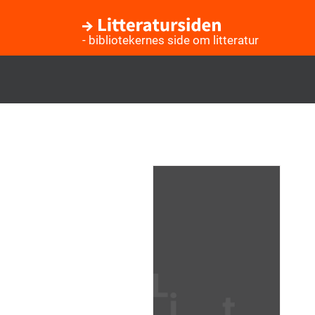
- bibliotekernes side om litteratur
Gå
til
hovedindhold