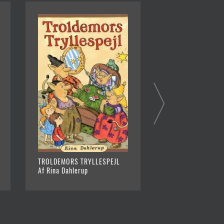
VÅGN OP, ØFFER!
TROLDEMORS TRYLLESPEJL
Af Rina Dahlerup
Af Rina Dahlerup