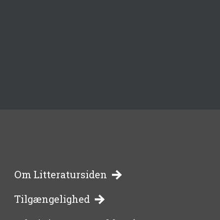
-
Om Litteratursiden
Tilgængelighed
bibliotekernes