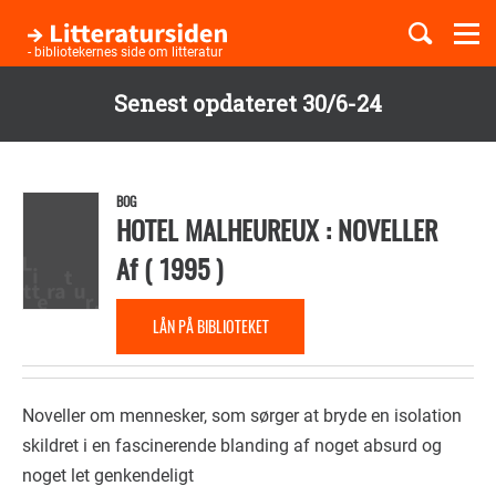
Togg
navi
- bibliotekernes side om litteratur
Senest opdateret 30/6-24
Børnebøger
Gå
til
Boglister
hovedindhold
BOG
HOTEL MALHEUREUX : NOVELLER
Af
(
1995
)
Temaer
LÅN PÅ BIBLIOTEKET
Noveller om mennesker, som sørger at bryde en isolation
skildret i en fascinerende blanding af noget absurd og
noget let genkendeligt