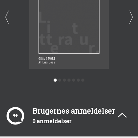
GIMME MORE
MUSCL
Af Liza Cody
Af Liza
Brugernes anmeldelser
0 anmeldelser