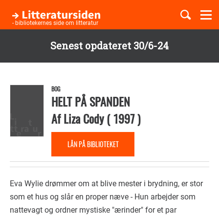
Togg
navi
- bibliotekernes side om litteratur
Senest opdateret 30/6-24
Børnebøger
Gå
til
Boglister
hovedindhold
BOG
HELT PÅ SPANDEN
Af
Liza Cody
(
1997
)
Temaer
LÅN PÅ BIBLIOTEKET
Eva Wylie drømmer om at blive mester i brydning, er stor
som et hus og slår en proper næve - Hun arbejder som
nattevagt og ordner mystiske "ærinder" for et par