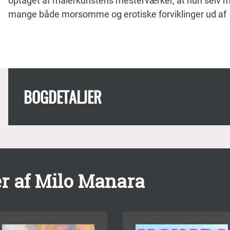
optaget af malerkunstens mesterværker, at hun selv 
mange både morsomme og erotiske forviklinger ud af
BOGDETALJER
r af Milo Manara