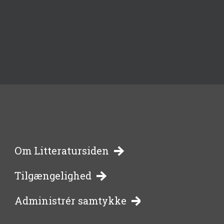
-
Om Litteratursiden
Tilgængelighed
bibliotekernes
Administrér samtykke
side