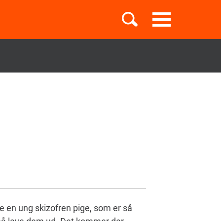
Toggle
navigation
Børnebøger
Boglister
Temaer
 en ung skizofren pige, som er så