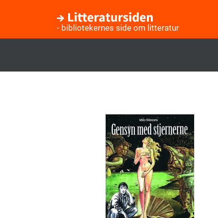
- bibliotekernes side om litteratur
Gå
til
hovedindhold