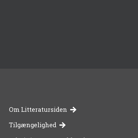
-
Om Litteratursiden
Tilgængelighed
bibliotekernes