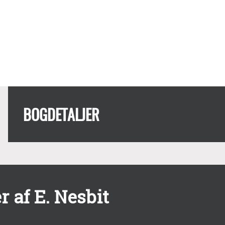
BOGDETALJER
 af E. Nesbit