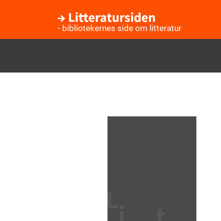
- bibliotekernes side om litteratur
Gå
til
hovedindhold