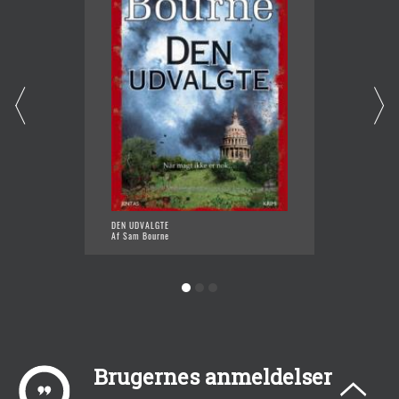
DEN UDVALGTE
DET SI
Af Sam Bourne
Af Sam 
Brugernes anmeldelser