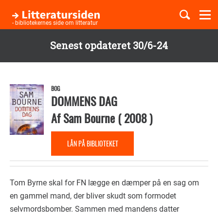
Togg
navi
- bibliotekernes side om litteratur
Senest opdateret 30/6-24
Børnebøger
Gå
til
Boglister
hovedindhold
BOG
DOMMENS DAG
Af
Sam Bourne
(
2008
)
Temaer
LÅN PÅ BIBLIOTEKET
Tom Byrne skal for FN lægge en dæmper på en sag om
en gammel mand, der bliver skudt som formodet
selvmordsbomber. Sammen med mandens datter