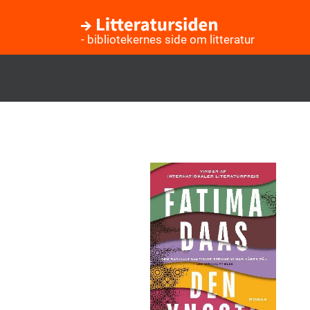
- bibliotekernes side om litteratur
Gå
til
hovedindhold