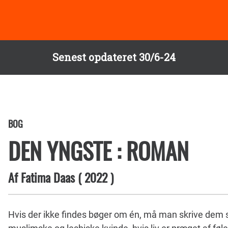
Senest opdateret 30/6-24
BOG
DEN YNGSTE : ROMAN
Af
Fatima Daas
(
2022
)
Hvis der ikke findes bøger om én, må man skrive dem 