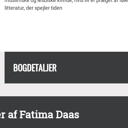
muslimske og lesbiske kvinde, hvis liv er præget af følel
litteratur, der spejler tiden
BOGDETALJER
r af Fatima Daas