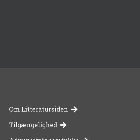
-
Om Litteratursiden
Tilgængelighed
bibliotekernes