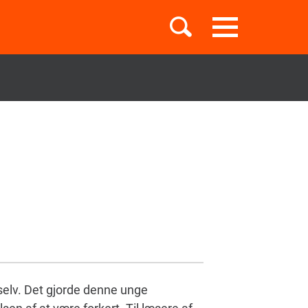
Toggle
navigation
Børnebøger
Boglister
Temaer
selv. Det gjorde denne unge