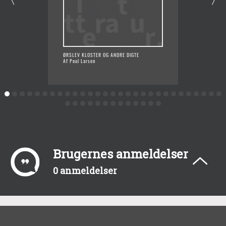
ØRSLEV KLOSTER OG ANDRE DIGTE
KARRUS
Af Poul Larsen
Af Poul
Brugernes anmeldelser
0 anmeldelser