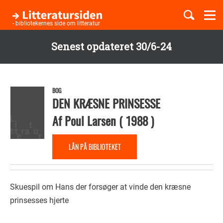
Togg
navi
- bibliotekernes side om litteratur
Senest opdateret 30/6-24
Børnebøger
Gå
til
Boglister
hovedindhold
BOG
DEN KRÆSNE PRINSESSE
Af
Poul Larsen
(
1988
)
Temaer
LÅN PÅ BIBLIOTEKET
Skuespil om Hans der forsøger at vinde den kræsne
prinsesses hjerte