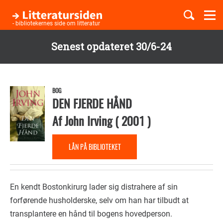
Togg
navi
- bibliotekernes side om litteratur
Senest opdateret 30/6-24
Børnebøger
Gå
til
Boglister
hovedindhold
BOG
DEN FJERDE HÅND
Af
John Irving
(
2001
)
Temaer
LÅN PÅ BIBLIOTEKET
En kendt Bostonkirurg lader sig distrahere af sin
forførende husholderske, selv om han har tilbudt at
transplantere en hånd til bogens hovedperson.