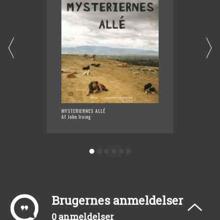
MYSTERIERNES ALLÉ
I ÉN PE
Af John Irving
Af John 
Brugernes anmeldelser
0 anmeldelser