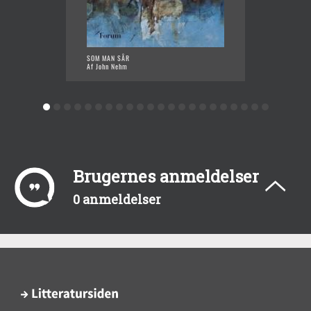
SOM MAN SÅR
DAGEN 
Af John Nehm
Af John
Brugernes anmeldelser
0 anmeldelser