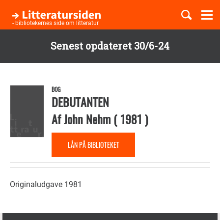
Togg
navi
- bibliotekernes side om litteratur
Senest opdateret 30/6-24
Børnebøger
Gå
til
Boglister
hovedindhold
BOG
DEBUTANTEN
Af
John Nehm
(
1981
)
Temaer
LÅN PÅ BIBLIOTEKET
Originaludgave 1981