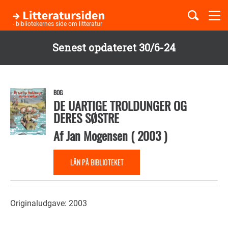
Togg
navi
- bibliotekernes side om litteratur
Senest opdateret 30/6-24
Børnebøger
Gå
til
Boglister
hovedindhold
BOG
DE UARTIGE TROLDUNGER OG
DERES SØSTRE
Temaer
Af
Jan Mogensen
(
2003
)
LÅN PÅ BIBLIOTEKET
Originaludgave: 2003