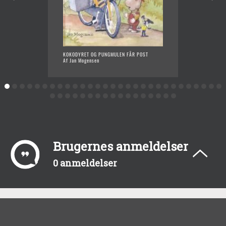
KOKODYRET OG PUNGMULEN FÅR POST
ÅH ABE!
Af Jan Mogensen
ENEBÆ
Af Jan 
Brugernes anmeldelser
0 anmeldelser